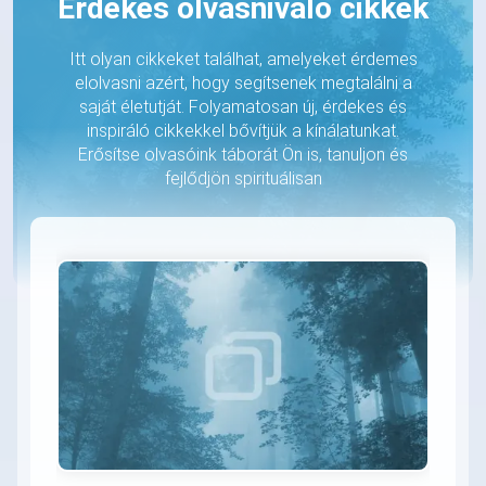
Érdekes olvasnivaló cikkek
Itt olyan cikkeket találhat, amelyeket érdemes
elolvasni azért, hogy segítsenek megtalálni a
saját életutját. Folyamatosan új, érdekes és
inspiráló cikkekkel bővítjük a kínálatunkat.
Erősítse olvasóink táborát Ön is, tanuljon és
fejlődjön spirituálisan