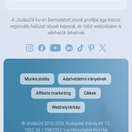
A Joslas24.hu-en bemutatott jósok profiljai egy közös
regionális hálózat részét képezik, és több weboldalon is
elérhetők lehetnek
Munka jóslás
Adatvédelmi irányelvek
Affiliate marketing
Cikkek
Webhelytérkép
©
Jóslás24
2010-2026. Budapest, Károly krt. 12,
1052.
06 1 998 9352
. Ügyfélszolgálat Red Hat