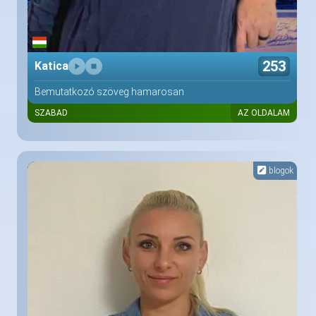
253
Katica
Bemutatkozó szöveg hamarosan
SZABAD
AZ OLDALAM
blogok