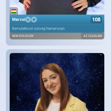
108
Marcsi
Bemutatkozó szöveg hamarosan
NEM DOLGOZIK
AZ OLDALAM