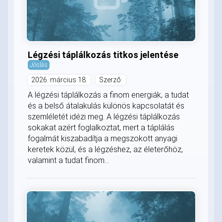
Légzési táplálkozás titkos jelentése
Jóslás
2026. március 18.
Szerző:
A légzési táplálkozás a finom energiák, a tudat
és a belső átalakulás különös kapcsolatát és
szemléletét idézi meg. A légzési táplálkozás
sokakat azért foglalkoztat, mert a táplálás
fogalmát kiszabadítja a megszokott anyagi
keretek közül, és a légzéshez, az életerőhöz,
valamint a tudat finom...