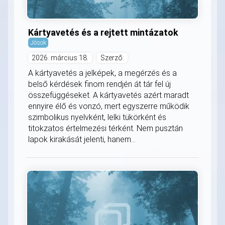
Kártyavetés és a rejtett mintázatok
Jósok
2026. március 18.
Szerző:
A kártyavetés a jelképek, a megérzés és a
belső kérdések finom rendjén át tár fel új
összefüggéseket. A kártyavetés azért maradt
ennyire élő és vonzó, mert egyszerre működik
szimbolikus nyelvként, lelki tükörként és
titokzatos értelmezési térként. Nem pusztán
lapok kirakását jelenti, hanem...