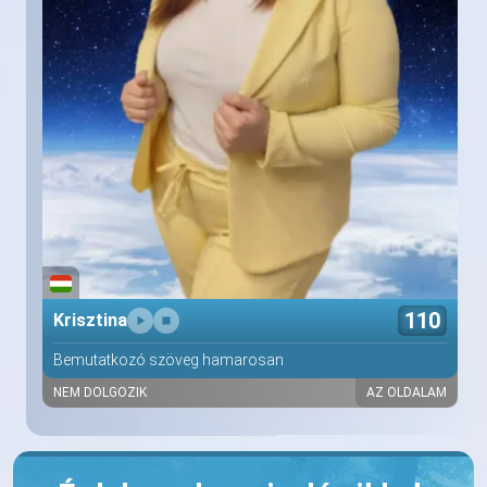
110
Krisztina
Bemutatkozó szöveg hamarosan
NEM DOLGOZIK
AZ OLDALAM