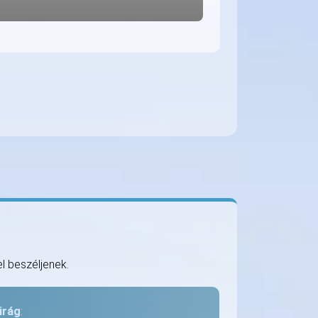
l beszéljenek.
irág
: