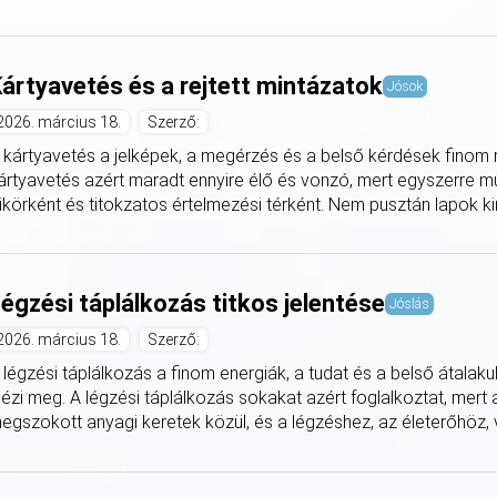
ártyavetés és a rejtett mintázatok
Jósok
2026. március 18.
Szerző:
 kártyavetés a jelképek, a megérzés és a belső kérdések finom re
ártyavetés azért maradt ennyire élő és vonzó, mert egyszerre műk
ükörként és titokzatos értelmezési térként. Nem pusztán lapok kir
égzési táplálkozás titkos jelentése
Jóslás
2026. március 18.
Szerző:
 légzési táplálkozás a finom energiák, a tudat és a belső átalak
dézi meg. A légzési táplálkozás sokakat azért foglalkoztat, mert 
egszokott anyagi keretek közül, és a légzéshez, az életerőhöz, v