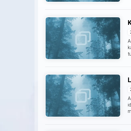
K
A
k
t
L
A
i
m