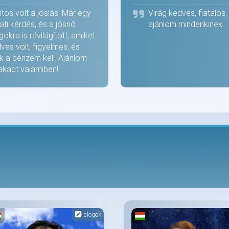
s volt a jóslás! Már egy
Virág kedves, fiatalos
ati kérdés, és a jósnő
ajánlom mindenkinek.
kra is rávilágított, amiket
es volt, figyelmes, és
k a pénzem kell. Ajánlom
lakadt valamiben!
blogok