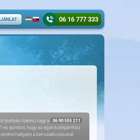
06 16 777 333
AJÁNLAT
 (kártyás fizetés) vagy a
06 90 555 211
 1-es gombot, hogy az egyik kollégámhoz
eretné hallgatni a bemutatkozásokat.