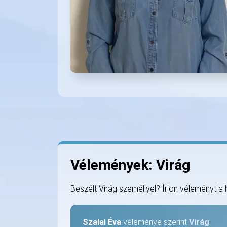
Vélemények: Virág
Beszélt Virág személlyel? Írjon véleményt a 
Szalai Éva
véleménye szerint
Virág
: