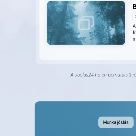
B
A
f
a
A Joslas24.hu-en bemutatott jós
Munka jóslás