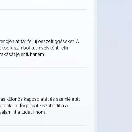
ndjén át tár fel új összefüggéseket. A
ödik szimbolikus nyelvként, lelki
akását jelenti, hanem...
ulás különös kapcsolatát és szemléletét
a táplálás fogalmát kiszabadítja a
alamint a tudat finom...