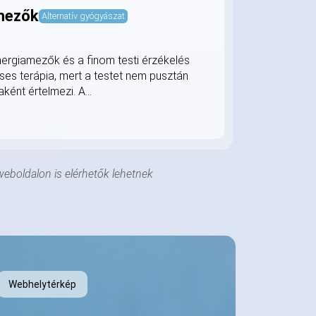
 mezők
Alternatív gyógyászat
energiamezők és a finom testi érzékelés
eses terápia, mert a testet nem pusztán
nt értelmezi. A...
weboldalon is elérhetők lehetnek
Webhelytérkép