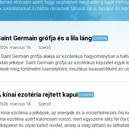
rdemes elolvasni azért, hogy segítsenek megtalálni a saját életutj
k a kínálatunkat. Erősítse olvasóink táborát Ön is, tanuljon és fejlő
aint Germain grófja és a lila láng
Ezoterika
2026. március 18.
Szerző:
 Saint Germain grófja alakja az ezoterikus hagyományban a halha
udás jelképe. Saint Germain grófja az ezoterikus képzelet egyik 
elenik meg történelmi személyként, misztikus beavatottként és oly
 kínai ezotéria rejtett kapui
Ezoterika
2026. március 18.
Szerző:
 kínai ezotéria a jelképek, az energiák és a sorsértelmezés ősi k
ínai ezotéria azért különösen vonzó, mert egyszerre idéz fel ősi 
elképeket és olyan belső rendet, amely a világ látható és láthatatlan