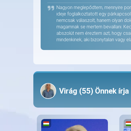
Nagyon meglepődtem, mennyire ponto
ideje foglalkoztatott egy párkapcsol
nemcsak válaszolt, hanem olyan dolgo
magamnak se mertem bevallani. Kedv
abszolút nem éreztem azt, hogy csa
mindenkinek, aki bizonytalan vagy e
Virág (
55
) Önnek írja