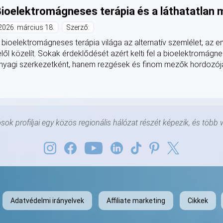
ioelektromágneses terápia és a láthatatlan
2026. március 18.
Szerző:
 bioelektromágneses terápia világa az alternatív szemlélet, az 
elől közelít. Sokak érdeklődését azért kelti fel a bioelektromágn
nyagi szerkezetként, hanem rezgések és finom mezők hordozójaké
ok profiljai egy közös regionális hálózat részét képezik, és több 
Adatvédelmi irányelvek
Affiliate marketing
Cikkek