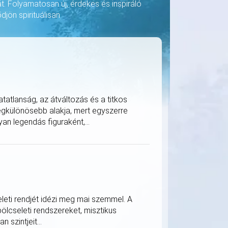
át. Folyamatosan új, érdekes és inspiráló
djön spirituálisan
tatlanság, az átváltozás és a titkos
legkülönösebb alakja, mert egyszerre
an legendás figuraként,...
eleti rendjét idézi meg mai szemmel. A
bölcseleti rendszereket, misztikus
 szintjeit...