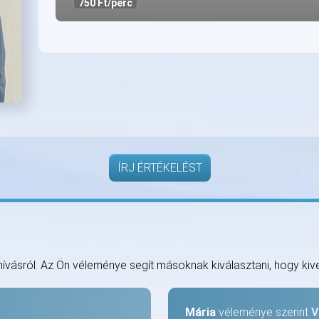
750 Ft/perc
ÍRJ ÉRTÉKELÉST
hívásról. Az Ön véleménye segít másoknak kiválasztani, hogy kive
Mária
véleménye szerint
V