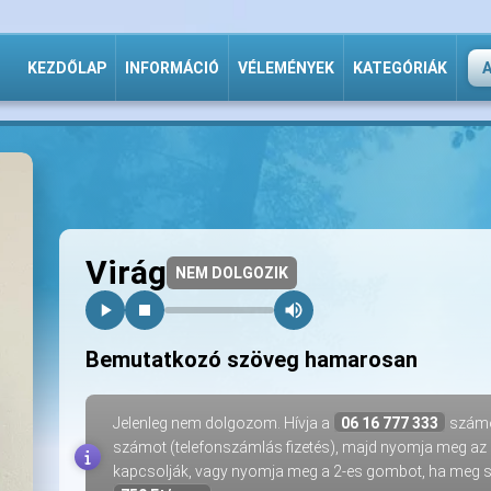
KEZDŐLAP
INFORMÁCIÓ
VÉLEMÉNYEK
KATEGÓRIÁK
Virág
NEM DOLGOZIK
Bemutatkozó szöveg hamarosan
Jelenleg nem dolgozom. Hívja a
06 16 777 333
számot
számot (telefonszámlás fizetés), majd nyomja meg az
kapcsolják, vagy nyomja meg a 2-es gombot, ha meg sz