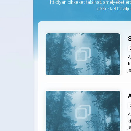
Itt olyan cikkeket találhat, amelyeket é
cikkekkel bővítjü
S
A
t
j
A
A
k
j