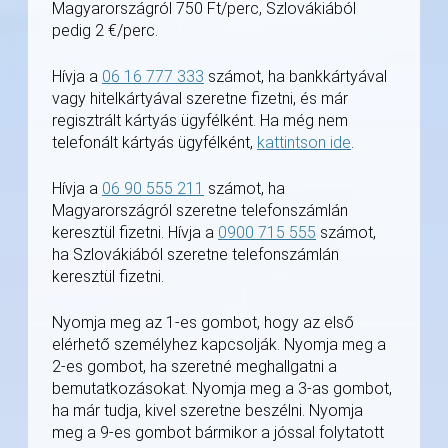
Magyarországról 750 Ft/perc, Szlovákiából
pedig 2 €/perc.
Hívja a
06 16 777 333
számot, ha bankkártyával
vagy hitelkártyával szeretne fizetni, és már
regisztrált kártyás ügyfélként. Ha még nem
telefonált kártyás ügyfélként,
kattintson ide
.
Hívja a
06 90 555 211
számot, ha
Magyarországról szeretne telefonszámlán
keresztül fizetni. Hívja a
0900 715 555
számot,
ha Szlovákiából szeretne telefonszámlán
keresztül fizetni.
Nyomja meg az 1-es gombot, hogy az első
elérhető személyhez kapcsolják. Nyomja meg a
2-es gombot, ha szeretné meghallgatni a
bemutatkozásokat. Nyomja meg a 3-as gombot,
ha már tudja, kivel szeretne beszélni. Nyomja
meg a 9-es gombot bármikor a jóssal folytatott