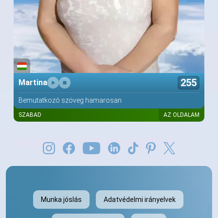
255
Martina
Bemutatkozó szöveg hamarosan
SZABAD
AZ OLDALAM
Munka jóslás
Adatvédelmi irányelvek