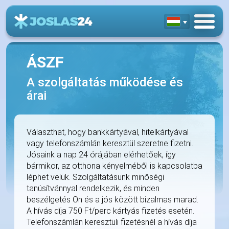
ÁSZF
A szolgáltatás működése és
árai
Választhat, hogy bankkártyával, hitelkártyával
vagy telefonszámlán keresztül szeretne fizetni.
Jósaink a nap 24 órájában elérhetőek, így
bármikor, az otthona kényelméből is kapcsolatba
léphet velük. Szolgáltatásunk minőségi
tanúsítvánnyal rendelkezik, és minden
beszélgetés Ön és a jós között bizalmas marad.
A hívás díja 750 Ft/perc kártyás fizetés esetén.
Telefonszámlán keresztüli fizetésnél a hívás díja