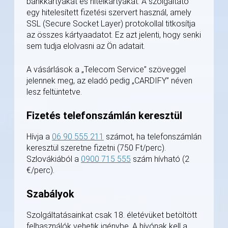
bankkártyákat és hitelkártyákat. A szolgáltató
egy hitelesített fizetési szervert használ, amely
SSL (Secure Socket Layer) protokollal titkosítja
az összes kártyaadatot. Ez azt jelenti, hogy senki
sem tudja elolvasni az Ön adatait.
A vásárlások a „Telecom Service” szöveggel
jelennek meg, az eladó pedig „CARDIFY” néven
lesz feltüntetve.
Fizetés telefonszámlán keresztül
Hívja a
06 90 555 211
számot, ha telefonszámlán
keresztül szeretne fizetni (750 Ft/perc).
Szlovákiából a
0900 715 555
szám hívható (2
€/perc).
Szabályok
Szolgáltatásainkat csak 18. életévüket betöltött
felhasználók vehetik igénybe. A hívónak kell a