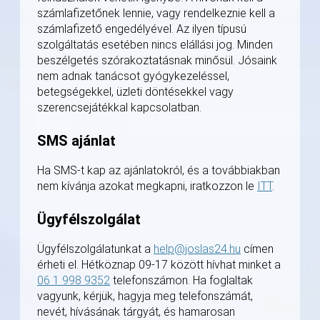
számlafizetőnek lennie, vagy rendelkeznie kell a
számlafizető engedélyével. Az ilyen típusú
szolgáltatás esetében nincs elállási jog. Minden
beszélgetés szórakoztatásnak minősül. Jósaink
nem adnak tanácsot gyógykezeléssel,
betegségekkel, üzleti döntésekkel vagy
szerencsejátékkal kapcsolatban.
SMS ajánlat
Ha SMS-t kap az ajánlatokról, és a továbbiakban
nem kívánja azokat megkapni, iratkozzon le
ITT
.
Ügyfélszolgálat
Ügyfélszolgálatunkat a
help@joslas24.hu
címen
érheti el. Hétköznap 09-17 között hívhat minket a
06 1 998 9352
telefonszámon. Ha foglaltak
vagyunk, kérjük, hagyja meg telefonszámát,
nevét, hívásának tárgyát, és hamarosan