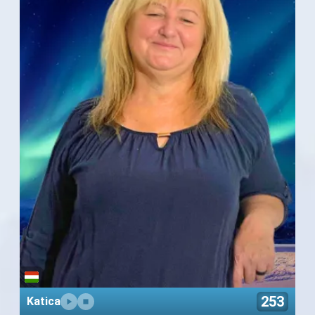
253
Katica