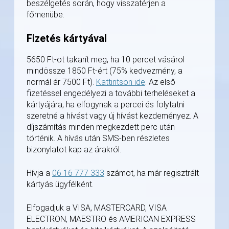
beszélgetés során, hogy visszatérjen a
főmenübe.
Fizetés kártyával
5650 Ft-ot takarít meg, ha 10 percet vásárol
mindössze 1850 Ft-ért (75% kedvezmény, a
normál ár 7500 Ft).
Kattintson ide
. Az első
fizetéssel engedélyezi a további terheléseket a
kártyájára, ha elfogynak a percei és folytatni
szeretné a hívást vagy új hívást kezdeményez. A
díjszámítás minden megkezdett perc után
történik. A hívás után SMS-ben részletes
bizonylatot kap az árakról.
Hívja a
06 16 777 333
számot, ha már regisztrált
kártyás ügyfélként.
Elfogadjuk a VISA, MASTERCARD, VISA
ELECTRON, MAESTRO és AMERICAN EXPRESS