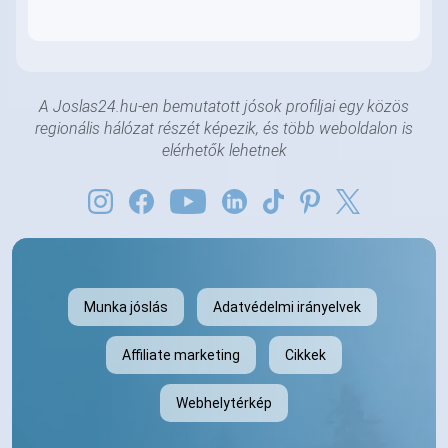
A Joslas24.hu-en bemutatott jósok profiljai egy közös
regionális hálózat részét képezik, és több weboldalon is
elérhetők lehetnek
Munka jóslás
Adatvédelmi irányelvek
Affiliate marketing
Cikkek
Webhelytérkép