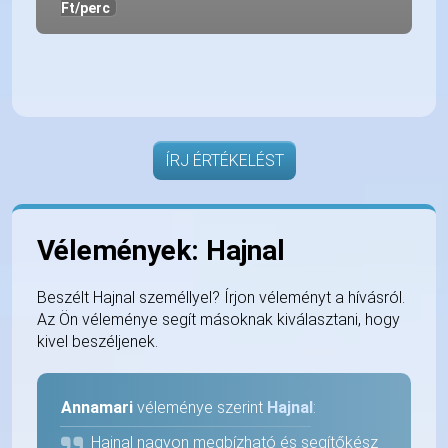
Ft/perc
ÍRJ ÉRTÉKELÉST
Vélemények: Hajnal
Beszélt Hajnal személlyel? Írjon véleményt a hívásról.
Az Ön véleménye segít másoknak kiválasztani, hogy
kivel beszéljenek.
Annamari
véleménye szerint
Hajnal
:
Hajnal nagyon megbízható és segítőkész