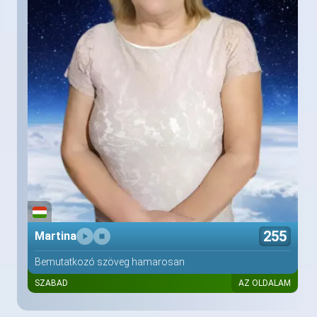
255
Martina
Bemutatkozó szöveg hamarosan
SZABAD
AZ OLDALAM