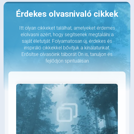
Érdekes olvasnivaló cikkek
Itt olyan cikkeket találhat, amelyeket érdemes
elolvasni azért, hogy segítsenek megtalálni a
saját életutját. Folyamatosan új, érdekes és
inspiráló cikkekkel bővítjük a kínálatunkat.
Erősítse olvasóink táborát Ön is, tanuljon és
fejlődjön spirituálisan