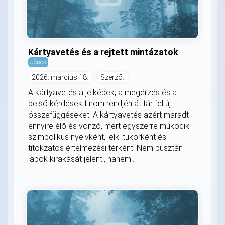
Kártyavetés és a rejtett mintázatok
Jósok
2026. március 18.
Szerző:
A kártyavetés a jelképek, a megérzés és a
belső kérdések finom rendjén át tár fel új
összefüggéseket. A kártyavetés azért maradt
ennyire élő és vonzó, mert egyszerre működik
szimbolikus nyelvként, lelki tükörként és
titokzatos értelmezési térként. Nem pusztán
lapok kirakását jelenti, hanem...