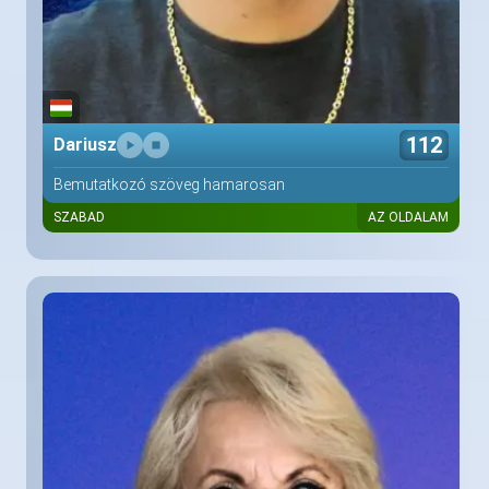
112
Dariusz
Bemutatkozó szöveg hamarosan
SZABAD
AZ OLDALAM