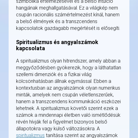
szimbolika értelmezésével és a belső intuíció
hangjának meghallgatásával. Ez a világkép nem
csupán racionális számértelmezést kínál, hanem
a belső élmények és a transzcendens
kapcsolatok gazdagabb megértését is elősegíti.
Spiritualizmus és angyalszámok
kapcsolata
A spiritualizmus olyan hitrendszer, amely abban a
meggyőződésben gyökerezik, hogy a láthatatlan
szellemi dimenziók és a fizikai világ
kölcsönhatásban állnak egymással. Ebben a
kontextusban az angyalszámok olyan numerikus
minták, amelyek nem csupán véletlenszerűek,
hanem a transzcendens kommunikáció eszközei
lehetnek. A spiritualizmus követői szerint ezek a
számok a mindennapi életben való ismétlődésük
révén hívják fel a figyelmet bizonyos belső
állapotokra vagy külső változásokra. A
spiritualizmus
tanítása szerint az angyalszámok