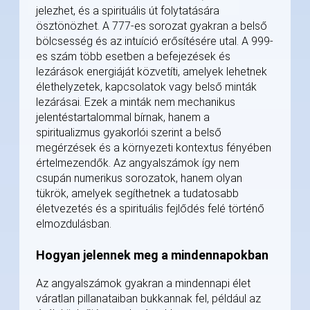
jelezhet, és a spirituális út folytatására
ösztönözhet. A 777-es sorozat gyakran a belső
bölcsesség és az intuíció erősítésére utal. A 999-
es szám több esetben a befejezések és
lezárások energiáját közvetíti, amelyek lehetnek
élethelyzetek, kapcsolatok vagy belső minták
lezárásai. Ezek a minták nem mechanikus
jelentéstartalommal bírnak, hanem a
spiritualizmus gyakorlói szerint a belső
megérzések és a környezeti kontextus fényében
értelmezendők. Az angyalszámok így nem
csupán numerikus sorozatok, hanem olyan
tükrök, amelyek segíthetnek a tudatosabb
életvezetés és a spirituális fejlődés felé történő
elmozdulásban.
Hogyan jelennek meg a mindennapokban
Az angyalszámok gyakran a mindennapi élet
váratlan pillanataiban bukkannak fel, például az