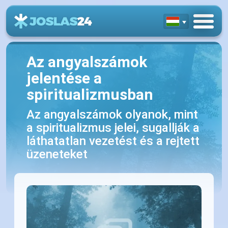
Az angyalszámok
jelentése a
spiritualizmusban
Az angyalszámok olyanok, mint
a spiritualizmus jelei, sugallják a
láthatatlan vezetést és a rejtett
üzeneteket