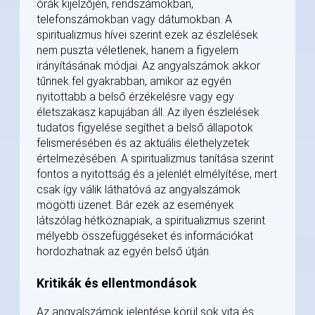
órák kijelzőjén, rendszámokban,
telefonszámokban vagy dátumokban. A
spiritualizmus hívei szerint ezek az észlelések
nem puszta véletlenek, hanem a figyelem
irányításának módjai. Az angyalszámok akkor
tűnnek fel gyakrabban, amikor az egyén
nyitottabb a belső érzékelésre vagy egy
életszakasz kapujában áll. Az ilyen észlelések
tudatos figyelése segíthet a belső állapotok
felismerésében és az aktuális élethelyzetek
értelmezésében. A spiritualizmus tanítása szerint
fontos a nyitottság és a jelenlét elmélyítése, mert
csak így válik láthatóvá az angyalszámok
mögötti üzenet. Bár ezek az események
látszólag hétköznapiak, a spiritualizmus szerint
mélyebb összefüggéseket és információkat
hordozhatnak az egyén belső útján.
Kritikák és ellentmondások
Az angyalszámok jelentése körül sok vita és