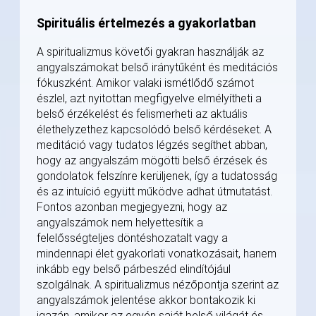
Spirituális értelmezés a gyakorlatban
A spiritualizmus követői gyakran használják az
angyalszámokat belső iránytűként és meditációs
fókuszként. Amikor valaki ismétlődő számot
észlel, azt nyitottan megfigyelve elmélyítheti a
belső érzékelést és felismerheti az aktuális
élethelyzethez kapcsolódó belső kérdéseket. A
meditáció vagy tudatos légzés segíthet abban,
hogy az angyalszám mögötti belső érzések és
gondolatok felszínre kerüljenek, így a tudatosság
és az intuíció együtt működve adhat útmutatást.
Fontos azonban megjegyezni, hogy az
angyalszámok nem helyettesítik a
felelősségteljes döntéshozatalt vagy a
mindennapi élet gyakorlati vonatkozásait, hanem
inkább egy belső párbeszéd elindítójául
szolgálnak. A spiritualizmus nézőpontja szerint az
angyalszámok jelentése akkor bontakozik ki
igazán, amikor az egyén saját belső világát és