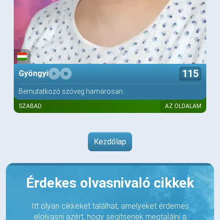
115
Gyöngyi
Bemutatkozó szöveg hamarosan
SZABAD
AZ OLDALAM
Kezdőlap
Érdekes olvasnivaló cikkek
Itt olyan cikkeket találhat, amelyeket érdemes
elolvasni azért, hogy segítsenek megtalálni a