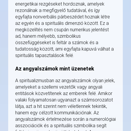
energetikai rezgéseket hordoznak, amelyek
rezonálnak a megfigyelő tudatával, és így
egyfajta nonverbális párbeszédet hoznak létre
az egyén és a spirituális dimenzió között. Ez a
megközelítés nem csupán numerikus jelentést
ad, hanem mélyebb, szimbolikus
összefüggéseket is feltár a számok és a
tudatosság között, ami egyfajta kapuvá válhat a
spirituális tapasztalások felé.
Az angyalszámok mint üzenetek
A spiritualizmusban az angyalszámok olyan jelek,
amelyeket a szellemi vezetők vagy angyali
entitások közvetítenek az emberek felé. Amikor
valaki folyamatosan ugyanazt a számsorozatot
látja, azt a hit szerint nem véletlennek tekintik,
hanem egy célzott kommunikációnak. Az
angyalszámok értelmezése során a numerológiai
asszociációk és a spirituális szimbolika segít