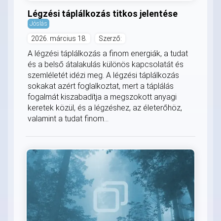
Légzési táplálkozás titkos jelentése
Jóslás
2026. március 18.
Szerző:
A légzési táplálkozás a finom energiák, a tudat
és a belső átalakulás különös kapcsolatát és
szemléletét idézi meg. A légzési táplálkozás
sokakat azért foglalkoztat, mert a táplálás
fogalmát kiszabadítja a megszokott anyagi
keretek közül, és a légzéshez, az életerőhöz,
valamint a tudat finom...