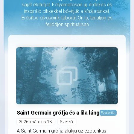
saját életutját. Folyamatosan új, érdekes és
inspiráló cikkekkel bővítjük a kínálatunkat.
Erősítse olvasóink táborát Ön is, tanuljon és
fejlődjön spirituálisan
Saint Germain grófja és a lila láng
Ezoterika
2026. március 18.
Szerző:
A Saint Germain grófja alakja az ezoterikus