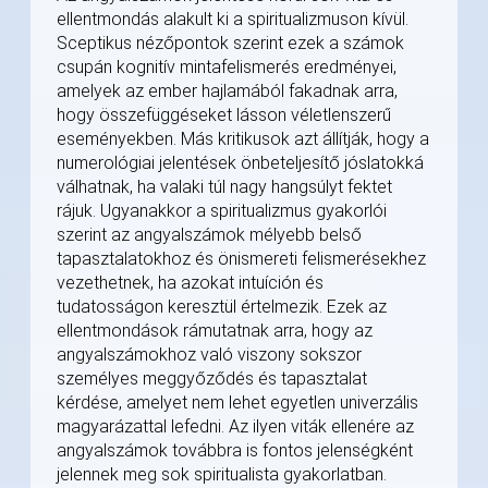
ellentmondás alakult ki a spiritualizmuson kívül.
Sceptikus nézőpontok szerint ezek a számok
csupán kognitív mintafelismerés eredményei,
amelyek az ember hajlamából fakadnak arra,
hogy összefüggéseket lásson véletlenszerű
eseményekben. Más kritikusok azt állítják, hogy a
numerológiai jelentések önbeteljesítő jóslatokká
válhatnak, ha valaki túl nagy hangsúlyt fektet
rájuk. Ugyanakkor a spiritualizmus gyakorlói
szerint az angyalszámok mélyebb belső
tapasztalatokhoz és önismereti felismerésekhez
vezethetnek, ha azokat intuíción és
tudatosságon keresztül értelmezik. Ezek az
ellentmondások rámutatnak arra, hogy az
angyalszámokhoz való viszony sokszor
személyes meggyőződés és tapasztalat
kérdése, amelyet nem lehet egyetlen univerzális
magyarázattal lefedni. Az ilyen viták ellenére az
angyalszámok továbbra is fontos jelenségként
jelennek meg sok spiritualista gyakorlatban.