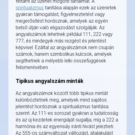
feltárni az üzenet mögötti tartalmat. A
spiritualizmus
tanítása alapján ezek az üzenetek
gyakran támogatást, figyelmeztetést vagy
megerősítést hordoznak, amelyek az egyén
belső útján való eligazodást szolgálják. Az
angyalszámok lehetnek például 111, 222 vagy
777, és mindegyik más rezgést és jelentést
képvisel. Ezáltal az angyalszámok nem csupán
számok, hanem szimbolikus kulcsok, amelyek
segíthetnek a mélyebb lelki összefüggések
felismerésében.
Tipikus angyalszám minták
Az angyalszámok között több tipikus mintát
különböztetnek meg, amelyek mind sajátos
jelentést hordoznak a spiritualizmus tanítása
szerint. Az 111-es sorozat gyakran a tudatosság
és az új kezdetek energiáját sugallja, míg a 222 a
harmónia és az egyensúly iránti hívást jelezheti.
Az 555-ös számváltozat változást, átalakulást