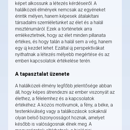
képet alkossunk a létezés kérdéseiről. A
halálközeli élmények nemcsak az egyéneket
érintik mélyen, hanem képesek átalakítani
társadalmi szemléletünket az élet és a halál
misztériumáról. Ezek a történetek arra
emlékeztetnek, hogy az élet minden pillanata
értékes, és hogy talán a halál sem a vég, hanem
egy új kezdet lehet. Ezáltal új perspektívákat
nyithatnak a létezés mélyebb megértése és az
emberi kapcsolatok értékelése terén.
A tapasztalat üzenete
A halálközeli élmény legfőbb jelentősége abban
áll, hogy képes átrendezni az ember viszonyát az
élethez, a félelemhez és a kapcsolatok
értékéhez. A közös motívumok, a fény, a béke, a
testenkívüliség vagy a találkozások sokaknál
olyan belső bizonyosságot hoznak, amelyet
később is valóságosnak élnek meg. A