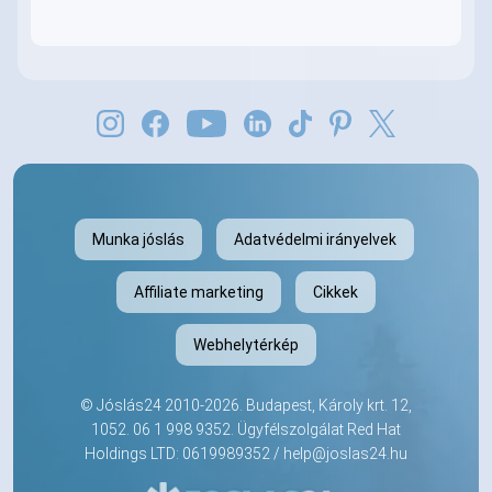
Munka jóslás
Adatvédelmi irányelvek
Affiliate marketing
Cikkek
Webhelytérkép
©
Jóslás24
2010-2026. Budapest, Károly krt. 12,
1052.
06 1 998 9352
. Ügyfélszolgálat Red Hat
Holdings LTD: 0619989352 /
help@joslas24.hu