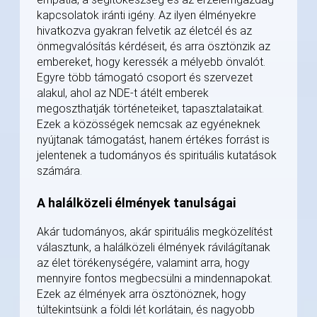
kapcsolatok iránti igény. Az ilyen élményekre
hivatkozva gyakran felvetik az életcél és az
önmegvalósítás kérdéseit, és arra ösztönzik az
embereket, hogy keressék a mélyebb önvalót.
Egyre több támogató csoport és szervezet
alakul, ahol az NDE-t átélt emberek
megoszthatják történeteiket, tapasztalataikat.
Ezek a közösségek nemcsak az egyéneknek
nyújtanak támogatást, hanem értékes forrást is
jelentenek a tudományos és spirituális kutatások
számára.
A halálközeli élmények tanulságai
Akár tudományos, akár spirituális megközelítést
választunk, a halálközeli élmények rávilágítanak
az élet törékenységére, valamint arra, hogy
mennyire fontos megbecsülni a mindennapokat.
Ezek az élmények arra ösztönöznek, hogy
túltekintsünk a földi lét korlátain, és nagyobb