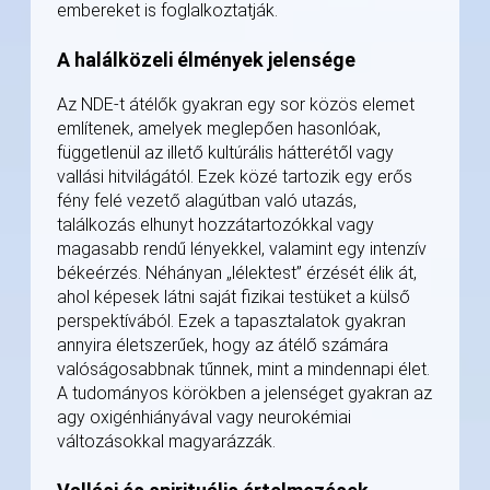
embereket is foglalkoztatják.
A halálközeli élmények jelensége
Az NDE-t átélők gyakran egy sor közös elemet
említenek, amelyek meglepően hasonlóak,
függetlenül az illető kultúrális hátterétől vagy
vallási hitvilágától. Ezek közé tartozik egy erős
fény felé vezető alagútban való utazás,
találkozás elhunyt hozzátartozókkal vagy
magasabb rendű lényekkel, valamint egy intenzív
békeérzés. Néhányan „lélektest” érzését élik át,
ahol képesek látni saját fizikai testüket a külső
perspektívából. Ezek a tapasztalatok gyakran
annyira életszerűek, hogy az átélő számára
valóságosabbnak tűnnek, mint a mindennapi élet.
A tudományos körökben a jelenséget gyakran az
agy oxigénhiányával vagy neurokémiai
változásokkal magyarázzák.