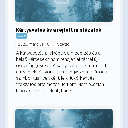
Kártyavetés és a rejtett mintázatok
Jósok
2026. március 18.
Szerző:
A kártyavetés a jelképek, a megérzés és a
belső kérdések finom rendjén át tár fel új
összefüggéseket. A kártyavetés azért maradt
ennyire élő és vonzó, mert egyszerre működik
szimbolikus nyelvként, lelki tükörként és
titokzatos értelmezési térként. Nem pusztán
lapok kirakását jelenti, hanem...