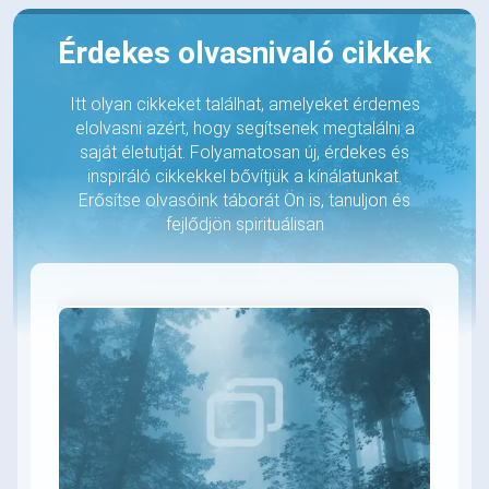
Érdekes olvasnivaló cikkek
Itt olyan cikkeket találhat, amelyeket érdemes
elolvasni azért, hogy segítsenek megtalálni a
saját életutját. Folyamatosan új, érdekes és
inspiráló cikkekkel bővítjük a kínálatunkat.
Erősítse olvasóink táborát Ön is, tanuljon és
fejlődjön spirituálisan