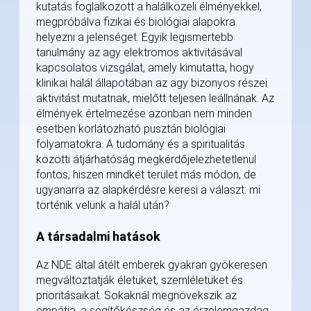
kutatás foglalkozott a halálközeli élményekkel,
megpróbálva fizikai és biológiai alapokra
helyezni a jelenséget. Egyik legismertebb
tanulmány az agy elektromos aktivitásával
kapcsolatos vizsgálat, amely kimutatta, hogy
klinikai halál állapotában az agy bizonyos részei
aktivitást mutatnak, mielőtt teljesen leállnának. Az
élmények értelmezése azonban nem minden
esetben korlátozható pusztán biológiai
folyamatokra. A tudomány és a spiritualitás
közötti átjárhatóság megkérdőjelezhetetlenül
fontos, hiszen mindkét terület más módon, de
ugyanarra az alapkérdésre keresi a választ: mi
történik velünk a halál után?
A társadalmi hatások
Az NDE által átélt emberek gyakran gyökeresen
megváltoztatják életüket, szemléletüket és
prioritásaikat. Sokaknál megnövekszik az
empátia, a segítőkészség és az érzelemgazdag