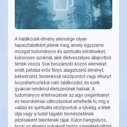
A halálközeli élmény jelensége olyan
tapasztalatként jelenik meg, amely egyszerre
mozgat tudományos és spirituális kérdéseket,
különösen azoknál, akik életveszélyes állapotból
tértek vissza. Sok beszámoló közös elemeket
említ, például erős fényt, alagútszerű élményt,
békeérzést, testenkívüli nézőpontot vagy elhunyt
hozzátartozókkal való találkozást, és ezek
gyakran rendkívül életszerűnek hatnak. A
tudományos értelmezések az agyi oxigénhiányt
és neurokémiai változásokat emelhetik ki, míg a
vallási és spirituális nézőpontok a túlvilág, a lélek
útja vagy a tudat tágabb természetének
jelzéseként tekintenek rájuk. Külön hangsúlyos,
hogy az élmény sokaknál tartós szemléletváltást