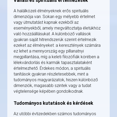
Vallási és spirituális értelmezések
A halálközeli élményeknek erős spirituális
dimenziója van. Sokan egy mélyebb értelmet
vagy ütmutatást kapnak ezekből az
eseményekből, amely megváltoztatja életükhöz
való hozzáállásukat. A különböző vallások
gyakran saját hitrendszerük szerint értelmezik
ezeket az élményeket: a keresztények számára
ez lehet a mennyország egy píllanatnyi
megpillantása, míg a keleti filozófiák körében a
lélekvándorlás és karmák tapasztalataként
értelmezhető. Érdekes módon, a spirituális
tanítások gyakran részletesebbek, mint a
tudományos magyarázatok, hiszen különböző
dimenziók, magasabb szintek vagy a tudat
végtelensége képében gondolkodnak.
Tudományos kutatások és kérdések
Az utóbbi évtizedekben számos tudományos