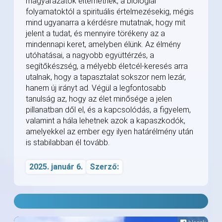
magyarázatok eltérhetnek, a biológiai
folyamatoktól a spirituális értelmezésekig, mégis
mind ugyanarra a kérdésre mutatnak, hogy mit
jelent a tudat, és mennyire törékeny az a
mindennapi keret, amelyben élünk. Az élmény
utóhatásai, a nagyobb együttérzés, a
segítőkészség, a mélyebb életcél-keresés arra
utalnak, hogy a tapasztalat sokszor nem lezár,
hanem új irányt ad. Végül a legfontosabb
tanulság az, hogy az élet minősége a jelen
pillanatban dől el, és a kapcsolódás, a figyelem,
valamint a hála lehetnek azok a kapaszkodók,
amelyekkel az ember egy ilyen határélmény után
is stabilabban él tovább.
2025. január 6.
Szerző: