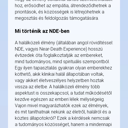
hoz, erősödhet az empátia, átrendeződhetnek a
prioritások, és közösségek is létrejöhetnek a
megosztás és feldolgozás támogatására.
Mi történik az NDE-ben
A halálközeli élmény (általában angol rövidítéssel:
NDE, vagyis Near-Death Experience) hosszú
évtizedek óta foglalkoztatják az embereket,
mind tudományos, mind spirituális szempontból.
Egy ilyen tapasztalás gyakran olyan emberekhez
köthető, akik klinikai halál állapotában voltak,
vagy akiket életveszélyes helyzetben hoztak
vissza az életbe. A halálközeli élmény több
aspektust is összekapcsol, a tudat működésétől
kezdve egészen az emberi lélek mélységeiig.
Vajon mivel magyarázhatók ezek az élmények,
és mit taníthatnak nekünk az életről, halálról és a
köztes állapotokról? Ezek a kérdések nemcsak
a tudományos közösséget, hanem a mindennapi