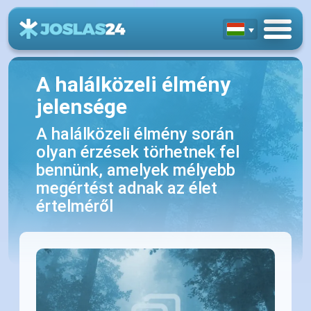
A halálközeli élmény
jelensége
A halálközeli élmény során
olyan érzések törhetnek fel
bennünk, amelyek mélyebb
megértést adnak az élet
értelméről