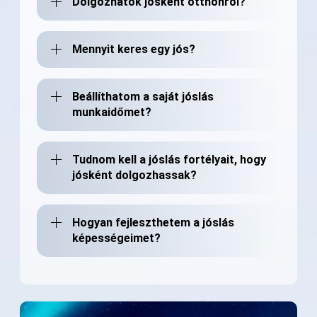
Dolgozhatok jósként otthonról?
Mennyit keres egy jós?
Beállíthatom a saját jóslás
munkaidőmet?
Tudnom kell a jóslás fortélyait, hogy
jósként dolgozhassak?
Hogyan fejleszthetem a jóslás
képességeimet?