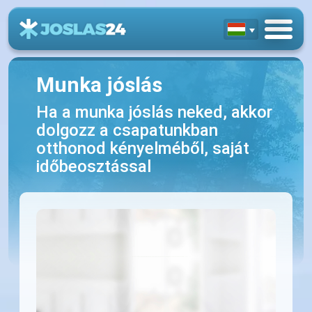
Munka jóslás
Ha a munka jóslás neked, akkor
dolgozz a csapatunkban
otthonod kényelméből, saját
időbeosztással