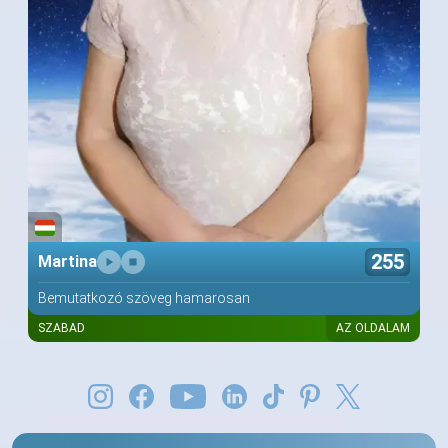
255
Martina
Bemutatkozó szöveg hamarosan
SZABAD
AZ OLDALAM