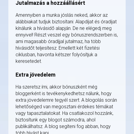
Jutalmazás a hozzáállásért
Amennyiben a munka jóslás neked, akkor az
alábbiakat tudjuk biztosítani: Alapdíjat és óradíjat
kínálunk a hívásidő alapján. De ne elégedj meg
ennyivel! Részt veszel egy bónuszrendszerben is,
ami magasabb óradíjjal jutalmaz, ha több
hívásidőt teljesítesz. Emellett két fizetési
ciklusban, havonta kétszer folyósítjuk a
keresetedet.
Extra jövedelem
Ha szeretsz írni, akkor bónuszként még
bloggerként is tevékenykedhetsz nálunk, hogy
extra jövedelemre tegyél szert. A blogolás során
lehetőséged van megosztani érdekes témákat
vagy tapasztalatokat. Ha csatlakozol hozzánk,
biztosítunk egy blogot számodra, ahol
publikálhatsz. A blog segíteni fog abban, hogy
több hívást kapj.