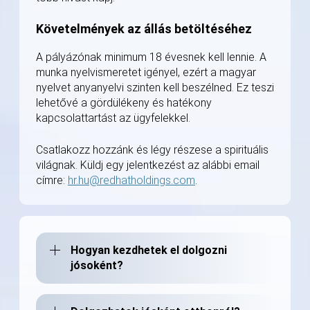
Követelmények az állás betöltéséhez
A pályázónak minimum 18 évesnek kell lennie. A
munka nyelvismeretet igényel, ezért a magyar
nyelvet anyanyelvi szinten kell beszélned. Ez teszi
lehetővé a gördülékeny és hatékony
kapcsolattartást az ügyfelekkel.
Csatlakozz hozzánk és légy részese a spirituális
világnak. Küldj egy jelentkezést az alábbi email
címre:
hr.hu@redhatholdings.com
.
Hogyan kezdhetek el dolgozni
jósoként?