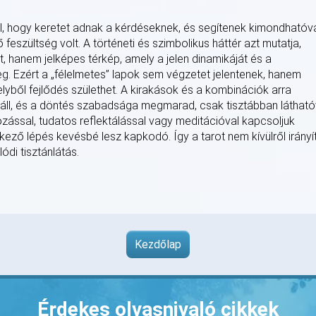
ll, hogy keretet adnak a kérdéseknek, és segítenek kimondhatóv
 feszültség volt. A történeti és szimbolikus háttér azt mutatja,
t, hanem jelképes térkép, amely a jelen dinamikáját és a
g. Ezért a „félelmetes” lapok sem végzetet jelentenek, hanem
lyből fejlődés születhet. A kirakások és a kombinációk arra
l áll, és a döntés szabadsága megmarad, csak tisztábban láthat
ózással, tudatos reflektálással vagy meditációval kapcsoljuk
tkező lépés kevésbé lesz kapkodó. Így a tarot nem kívülről irányít
ódi tisztánlátás.
Kezdőlap
Érdekes olvasnivaló cikkek