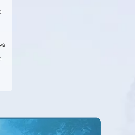
á
óvá
,