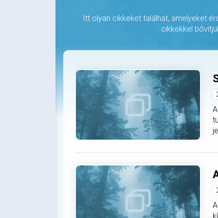
Itt olyan cikkeket találhat, amelyeket é
cikkekkel bővítjü
S
A
t
j
A
A
k