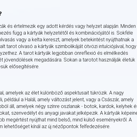
?
zák és értelmezik egy adott kérdés vagy helyzet alapján. Minden
mezés függ a kártyák helyzetétől és kombinációjától is. Sokféle
olvasás vagy a kelta kereszt, amelyek betekintést nyújthatnak a
lt tarot olvasó a kártyák szimbolikáját ötvözi intuíciójával, hogy
yzethez. A tarot kártyák legjobban önreflexió és elmélkedés
 jövendölések megadására. Sokan a tarotot használják életük
ésük elősegítésére.
l, amelyek az élet különböző aspektusait tükrözik. A nagy
i, például a Halál, amely változást jelent, vagy a Császár, amely
apból áll, amelyek négy színre oszlanak - botok, kardok, kelyhek é
kat, szenvedélyt és anyagi javakat jelképezik. A kártyák képein
b megértést nyújthat mind belső, mind külső eseményekről. A
m lehetőséget kínál az új nézőpontok felfedezésére.