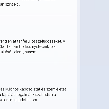
 szintjeit...
ndjén át tár fel új összefüggéseket. A
ödik szimbolikus nyelvként, lelki
akását jelenti, hanem...
ulás különös kapcsolatát és szemléletét
a táplálás fogalmát kiszabadítja a
alamint a tudat finom...