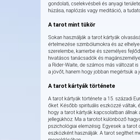
gondolati, cselekvésbeli és anyagi területe
húzása, naplózás vagy meditáció, a tudato
A tarot mint tükör
Sokan használják a tarot kártyák olvasásá
értelmezése szimbólumokra és az elhelyezé
szerelembe, karrierbe és személyes fejlődé
hivatásos tanácsadók és magánszemélyek, a
a Rider-Waite, de számos más változat is 
a jövőt, hanem hogy jobban megértsük a je
A tarot kártyák története
A tarot kártyák története a 15. századi Eu
őket. Később spirituális eszközzé váltak,
hogy a tarot kártyák kapcsolatban állnak a
jellegükhöz. Ma a tarotot különböző hag
pszichológiai elemzésig. Egyesek a tarot o
eszközként használják. A tarot segíthet me
megoldásában.