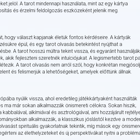
ket jelöl. A tarot mindennapi használata, mint az egy kártya
sítás és érzelmi feldolgozás eszközeként jelenik meg.
t, hogy választ kapjanak életük fontos kérdéseire. A kártyák
sükre épül, és egy tarot olvasás betekintést nyújthat a
sbe. A tarot hosszú múltra tekint vissza, és egyaránt használják
kik fejleszteni szeretnék intuíciójukat. A legismertebb tarot pa
létezik. A tarot olvasás nem arról szól, hogy konkrétan megjósol
lent és felismerjük a lehetőségeket, amelyek előttünk állnak.
rópába nyúlik vissza, ahol eredetileg játékkártyaként használták
 és ma már sokan alkalmazzák önismereti célokra. Sokan hiszik,
 kabbalával, alkímiával és asztrológiával, ami hozzájárult rejtély
yományokban alkalmazzák, a klasszikus jóslástól kezdve a mode
lvasást spirituális gyakorlatnak tekintik, míg mások egy önismer
gérteni az élethelyzeteket és új perspektívákat nyitni a problém