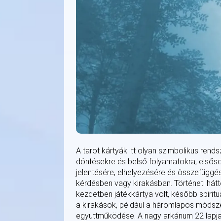
A tarot kártyák itt olyan szimbolikus rends
döntésekre és belső folyamatokra, elsősor
jelentésére, elhelyezésére és összefüggé
kérdésben vagy kirakásban. Történeti hátté
kezdetben játékkártya volt, később spirit
a kirakások, például a háromlapos módszer 
együttműködése. A nagy arkánum 22 lapja a