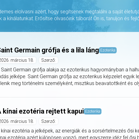
rdemes elolvasni azért, hogy segítsenek megtalálni a saját életutj
k a kínálatunkat. Erősítse olvasóink táborát Ön is, tanuljon és fejlő
aint Germain grófja és a lila láng
Ezoterika
2026. március 18.
Szerző:
 Saint Germain grófja alakja az ezoterikus hagyományban a halha
udás jelképe. Saint Germain grófja az ezoterikus képzelet egyik 
elenik meg történelmi személyként, misztikus beavatottként és oly
 kínai ezotéria rejtett kapui
Ezoterika
2026. március 18.
Szerző:
 kínai ezotéria a jelképek, az energiák és a sorsértelmezés ősi k
ínai ezotéria azért különösen vonzó, mert egyszerre idéz fel ősi 