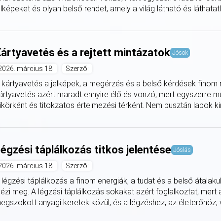
elképeket és olyan belső rendet, amely a világ látható és láthatatlan
ártyavetés és a rejtett mintázatok
Jósok
2026. március 18.
Szerző:
 kártyavetés a jelképek, a megérzés és a belső kérdések finom re
ártyavetés azért maradt ennyire élő és vonzó, mert egyszerre műk
ükörként és titokzatos értelmezési térként. Nem pusztán lapok kir
égzési táplálkozás titkos jelentése
Jóslás
2026. március 18.
Szerző:
 légzési táplálkozás a finom energiák, a tudat és a belső átalak
dézi meg. A légzési táplálkozás sokakat azért foglalkoztat, mert 
egszokott anyagi keretek közül, és a légzéshez, az életerőhöz, v