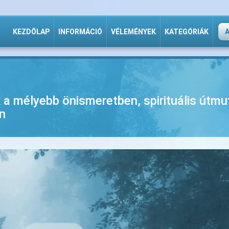
KEZDŐLAP
INFORMÁCIÓ
VÉLEMÉNYEK
KATEGÓRIÁK
k a mélyebb önismeretben, spirituális útm
n