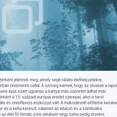
zerként jelennek meg, amely segít rálátni élethelyzetekre,
ban önismereti céllal. A szöveg kiemeli, hogy az olvasás a lapo
seire épül, ezért ugyanaz a kártya más üzenetet adhat más
rként a 15. századi európai eredet szerepel, ahol a tarot
uális és önreflexiós eszközzé vált. A működésnél előtérbe kerüln
és a kelta kereszt, valamint az intuíció és a szimbolika
z élet fő témáit, a kis arkánum négy színe pedig érzelmi,