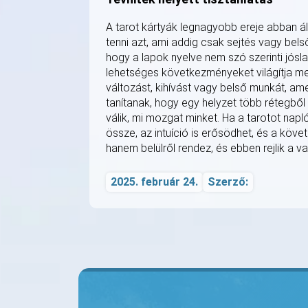
A tarot kártyák legnagyobb ereje abban á
tenni azt, ami addig csak sejtés vagy belső
hogy a lapok nyelve nem szó szerinti jósla
lehetséges következményeket világítja me
változást, kihívást vagy belső munkát, ame
tanítanak, hogy egy helyzet több rétegbő
válik, mi mozgat minket. Ha a tarotot napl
össze, az intuíció is erősödhet, és a köve
hanem belülről rendez, és ebben rejlik a val
2025. február 24.
Szerző: