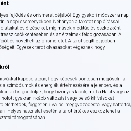
ként
yes fejlődés és önismeret céljából. Egy gyakori módszer a napi
odni a napi eseményekben. Néhányan a tarotot naplóírással
olataikat és érzéseiket, míg mások meditációs eszközként
a stressz csökkentésében és az érzelmek feldolgozásában. A
íciót és növelheti az önismeretet. A tarot segíthet jobban
tőségeit. Egyesek tarot olvasásokat végeznek, hogy
król
 kártyákkal kapcsolatban, hogy képesek pontosan megjósolni a
öz a szimbólumok és energiák értelmezésére a jelenben, és a
okan azt is gondolják, hogy bizonyos lapok, mint a Halál vagy az
, holott gyakran inkább változást vagy belső kihívásokat
a elérhetőek, függetlenül vallási meggyőződéstől vagy háttértől,
ani. Helyes használat esetén a tarot értékes eszköz lehet a
ozatal támogatásában.