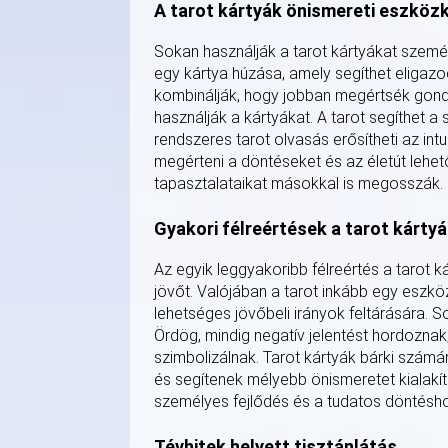
A tarot kártyák önismereti eszköz
Sokan használják a tarot kártyákat személ
egy kártya húzása, amely segíthet eligaz
kombinálják, hogy jobban megértsék gond
használják a kártyákat. A tarot segíthet 
rendszeres tarot olvasás erősítheti az intu
megérteni a döntéseket és az életút lehe
tapasztalataikat másokkal is megosszák.
Gyakori félreértések a tarot kártyá
Az egyik leggyakoribb félreértés a tarot
jövőt. Valójában a tarot inkább egy eszk
lehetséges jövőbeli irányok feltárására. S
Ördög, mindig negatív jelentést hordoznak
szimbolizálnak. Tarot kártyák bárki számár
és segítenek mélyebb önismeretet kialakít
személyes fejlődés és a tudatos döntésh
Tévhitek helyett tisztánlátás