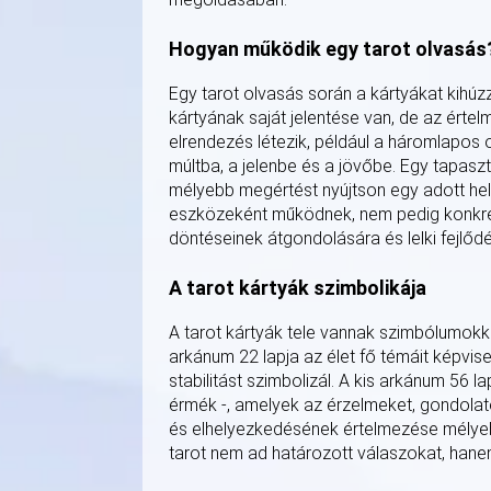
Hogyan működik egy tarot olvasás
Egy tarot olvasás során a kártyákat kihúz
kártyának saját jelentése van, de az értel
elrendezés létezik, például a háromlapos 
múltba, a jelenbe és a jövőbe. Egy tapaszta
mélyebb megértést nyújtson egy adott hel
eszközeként működnek, nem pedig konkrét
döntéseinek átgondolására és lelki fejlőd
A tarot kártyák szimbolikája
A tarot kártyák tele vannak szimbólumokka
arkánum 22 lapja az élet fő témáit képvisel
stabilitást szimbolizál. A kis arkánum 56 l
érmék -, amelyek az érzelmeket, gondolato
és elhelyezkedésének értelmezése mélyeb
tarot nem ad határozott válaszokat, hane