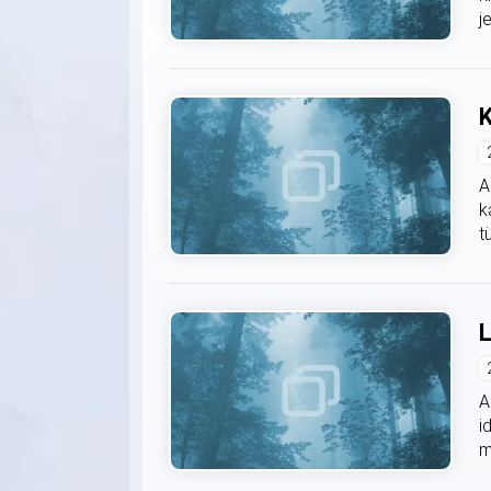
j
K
A
k
t
L
A
i
m