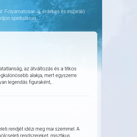
át. Folyamatosan új, érdekes és inspiráló
djön spirituálisan
tatlanság, az átváltozás és a titkos
legkülönösebb alakja, mert egyszerre
an legendás figuraként,...
eleti rendjét idézi meg mai szemmel. A
bölcseleti rendszereket, misztikus