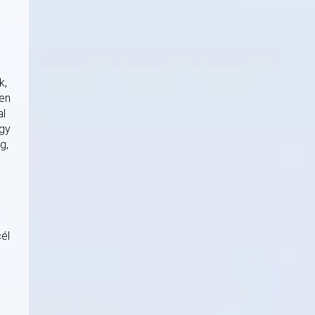
k,
ven
al
agy
g,
cél