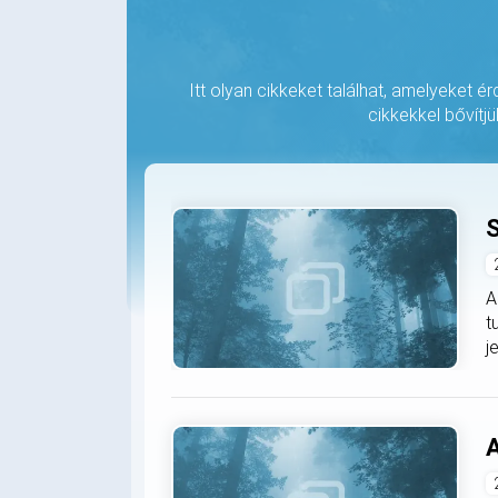
Itt olyan cikkeket találhat, amelyeket é
cikkekkel bővítjü
S
A
t
j
A