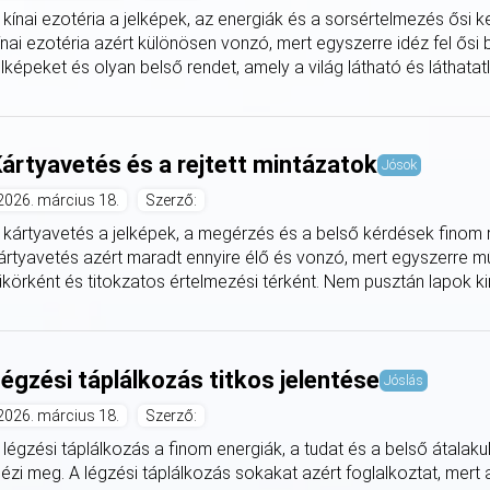
 kínai ezotéria a jelképek, az energiák és a sorsértelmezés ősi k
ínai ezotéria azért különösen vonzó, mert egyszerre idéz fel ősi 
elképeket és olyan belső rendet, amely a világ látható és láthatatlan
ártyavetés és a rejtett mintázatok
Jósok
2026. március 18.
Szerző:
 kártyavetés a jelképek, a megérzés és a belső kérdések finom re
ártyavetés azért maradt ennyire élő és vonzó, mert egyszerre műk
ükörként és titokzatos értelmezési térként. Nem pusztán lapok kir
égzési táplálkozás titkos jelentése
Jóslás
2026. március 18.
Szerző:
 légzési táplálkozás a finom energiák, a tudat és a belső átalak
dézi meg. A légzési táplálkozás sokakat azért foglalkoztat, mert 