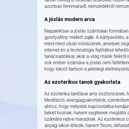
azonban fennmaradt, nemzedékről nemzedék
A jóslás modern arca
Napjainkban a jóslás számtalan formában
gyertyafény mellett zajlik. A kártyavetés
mind-mind olyan módszerek, amelyek segít
internet és a technológia fejlődése lehető
tanácsadókkal, akár a világ másik feléről 
sok ember számára a jóslás nem feltétlen
hogy tükröt tartson a jelenlegi élethelyze
Az ezoterikus tanok gyakorlata
Az ezoterika tanításai arra ösztönöznek, h
Meditáció, energiagyakorlatok, szimbólum
ahhoz, hogy mélyebb kapcsolatba kerüljün
békét hoznak, hanem segítenek meglátni
számára rejtve maradnak. Az ezoterikus ú
anyagi síkon létezik, hanem finom, láthat