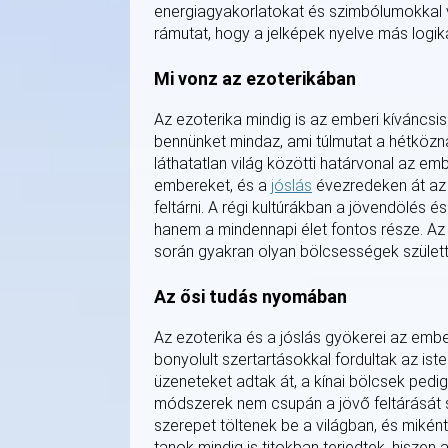
energiagyakorlatokat és szimbólumokkal v
rámutat, hogy a jelképek nyelve más logik
Mi vonz az ezoterikában
Az ezoterika mindig is az emberi kíváncsi
bennünket mindaz, ami túlmutat a hétközna
láthatatlan világ közötti határvonal az e
embereket, és a
jóslás
évezredeken át az e
feltárni. A régi kultúrákban a jövendölés 
hanem a mindennapi élet fontos része. Az
során gyakran olyan bölcsességek születt
Az ősi tudás nyomában
Az ezoterika és a jóslás gyökerei az emb
bonyolult szertartásokkal fordultak az i
üzeneteket adtak át, a kínai bölcsek pedig 
módszerek nem csupán a jövő feltárását 
szerepet töltenek be a világban, és mik
tanok mindig is titokban terjedtek, hiszen