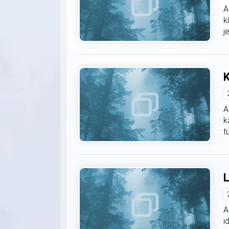
A
k
j
K
A
k
t
L
A
i