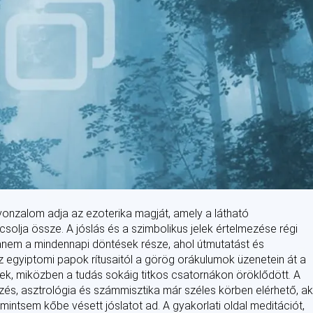
 vonzalom adja az ezoterika magját, amely a látható
csolja össze. A jóslás és a szimbolikus jelek értelmezése régi
hanem a mindennapi döntések része, ahol útmutatást és
z egyiptomi papok rítusaitól a görög orákulumok üzenetein át a
ek, miközben a tudás sokáig titkos csatornákon öröklődött. A
és, asztrológia és számmisztika már széles körben elérhető, ak
, mintsem kőbe vésett jóslatot ad. A gyakorlati oldal meditációt,