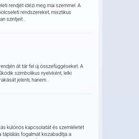
eleti rendjét idézi meg mai szemmel. A
bölcseleti rendszereket, misztikus
 szintjeit...
ndjén át tár fel új összefüggéseket. A
ödik szimbolikus nyelvként, lelki
akását jelenti, hanem...
ulás különös kapcsolatát és szemléletét
a táplálás fogalmát kiszabadítja a