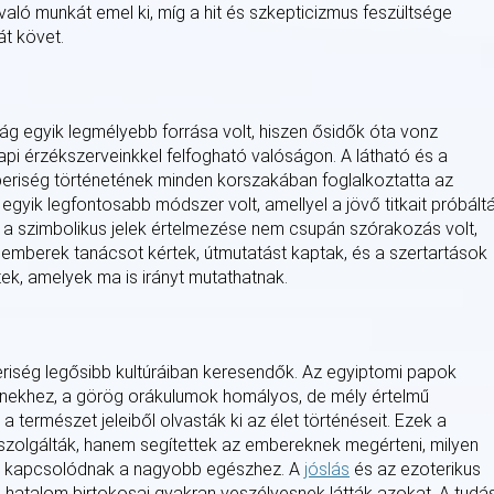
aló munkát emel ki, míg a hit és szkepticizmus feszültsége
át követ.
ság egyik legmélyebb forrása volt, hiszen ősidők óta vonz
pi érzékszerveinkkel felfogható valóságon. A látható és a
mberiség történetének minden korszakában foglalkoztatta az
gyik legfontosabb módszer volt, amellyel a jövő titkait próbált
és a szimbolikus jelek értelmezése nem csupán szórakozás volt,
 emberek tanácsot kértek, útmutatást kaptak, és a szertartások
ek, amelyek ma is irányt mutathatnak.
eriség legősibb kultúráiban keresendők. Az egyiptomi papok
stenekhez, a görög orákulumok homályos, de mély értelmű
a természet jeleiből olvasták ki az élet történéseit. Ezek a
szolgálták, hanem segítettek az embereknek megérteni, milyen
ént kapcsolódnak a nagyobb egészhez. A
jóslás
és az ezoterikus
 a hatalom birtokosai gyakran veszélyesnek látták azokat. A tudá