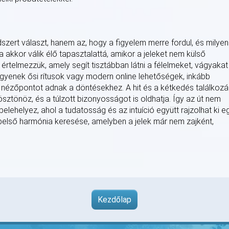
szert választ, hanem az, hogy a figyelem merre fordul, és milyen
 akkor válik élő tapasztalattá, amikor a jeleket nem külső
rtelmezzük, amely segít tisztábban látni a félelmeket, vágyakat
legyenek ősi rítusok vagy modern online lehetőségek, inkább
j nézőpontot adnak a döntésekhez. A hit és a kétkedés találkoz
ösztönöz, és a túlzott bizonyosságot is oldhatja. Így az út nem
lehelyez, ahol a tudatosság és az intuíció együtt rajzolhat ki e
belső harmónia keresése, amelyben a jelek már nem zajként,
Kezdőlap