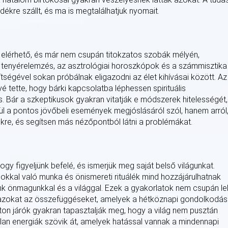
re szállt, és ma is megtalálhatjuk nyomait.
 elérhető, és már nem csupán titokzatos szobák mélyén,
, a tenyérelemzés, az asztrológiai horoszkópok és a számmisztika
ségével sokan próbálnak eligazodni az élet kihívásai között. Az
vé tette, hogy bárki kapcsolatba léphessen spirituális
is. Bár a szkeptikusok gyakran vitatják e módszerek hitelességét,
ül a pontos jövőbeli események megjóslásáról szól, hanem arról
tükre, és segítsen más nézőpontból látni a problémákat.
ogy figyeljünk befelé, és ismerjük meg saját belső világunkat.
okkal való munka és önismereti rituálék mind hozzájárulhatnak
k önmagunkkal és a világgal. Ezek a gyakorlatok nem csupán lel
 azokat az összefüggéseket, amelyek a hétköznapi gondolkodás
ton járók gyakran tapasztalják meg, hogy a világ nem pusztán
atlan energiák szövik át, amelyek hatással vannak a mindennapi