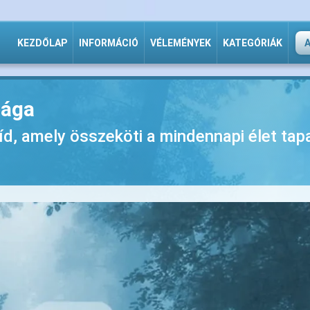
KEZDŐLAP
INFORMÁCIÓ
VÉLEMÉNYEK
KATEGÓRIÁK
lága
híd, amely összeköti a mindennapi élet tap