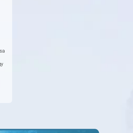
ása
gy