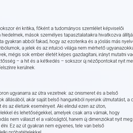
kszor éri kritika, főként a tudományos szemlélet képviselői
 hiedelmek, mások személyes tapasztalataikra hivatkozva állítjá
vita gyakran abból fakad, hogy az ezoterika és a jóslás más nyel
imbólumok, a jelek és az intuíció világa nem mérhető ugyanazokk
ek, mégis sok ember életét képes gazdagítani, irányt mutatni v
ttősség – a hit és a kétkedés – sokszor új nézőpontokat nyit me
elszínre kerülnek.
soron ugyanarra az útra vezetnek: az önismeret és a belső
gok állásából, akár saját belső hangunkból nyerünk útmutatást, a 
és az életünk eseményeit. Aki elindul ezen az úton,
jelekkel és lehetőségekkel, amelyek csak arra várnak, hogy
dás nem választ el a valóságtól, hanem új dimenziókat nyit meg
 élni. Ez az út gyakran nem egyenes, tele van belső
lelki próbatételekkel.