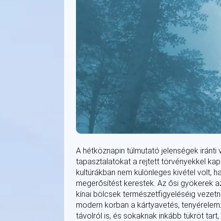
A hétköznapin túlmutató jelenségek iránti
tapasztalatokat a rejtett törvényekkel kap
kultúrákban nem különleges kivétel volt, 
megerősítést kerestek. Az ősi gyökerek a
kínai bölcsek természetfigyeléséig vezetn
modern korban a kártyavetés, tenyérelemz
távolról is, és sokaknak inkább tükröt tart