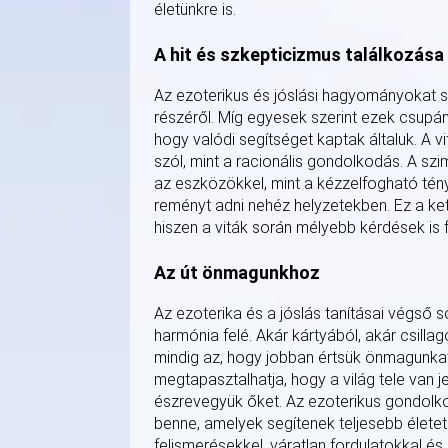
életünkre is.
A hit és szkepticizmus találkozása
Az ezoterikus és jóslási hagyományokat so
részéről. Míg egyesek szerint ezek csupán
hogy valódi segítséget kaptak általuk. A 
szól, mint a racionális gondolkodás. A sz
az eszközökkel, mint a kézzelfogható tény
reményt adni nehéz helyzetekben. Ez a ke
hiszen a viták során mélyebb kérdések is f
Az út önmagunkhoz
Az ezoterika és a jóslás tanításai végső 
harmónia felé. Akár kártyából, akár csilla
mindig az, hogy jobban értsük önmagunkat 
megtapasztalhatja, hogy a világ tele van 
észrevegyük őket. Az ezoterikus gondolko
benne, amelyek segítenek teljesebb életet
felismerésekkel, váratlan fordulatokkal és 