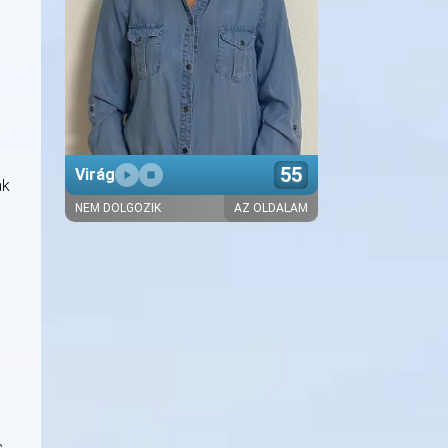
55
Virág
ák
NEM DOLGOZIK
AZ OLDALAM
Bemutatkozó szöveg hamarosan
s