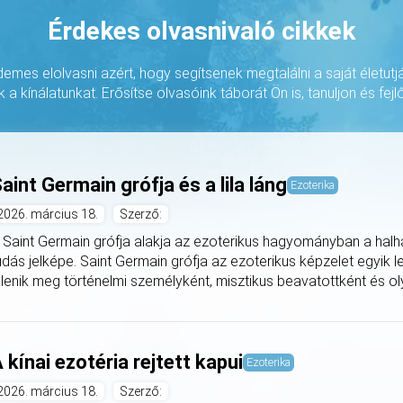
Érdekes olvasnivaló cikkek
rdemes elolvasni azért, hogy segítsenek megtalálni a saját életutj
k a kínálatunkat. Erősítse olvasóink táborát Ön is, tanuljon és fejlő
aint Germain grófja és a lila láng
Ezoterika
2026. március 18.
Szerző:
 Saint Germain grófja alakja az ezoterikus hagyományban a halha
udás jelképe. Saint Germain grófja az ezoterikus képzelet egyik 
elenik meg történelmi személyként, misztikus beavatottként és oly
 kínai ezotéria rejtett kapui
Ezoterika
2026. március 18.
Szerző: