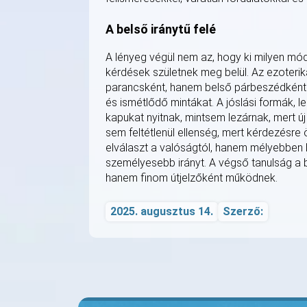
A belső iránytű felé
A lényeg végül nem az, hogy ki milyen mód
kérdések születnek meg belül. Az ezoterika
parancsként, hanem belső párbeszédként é
és ismétlődő mintákat. A jóslási formák, 
kapukat nyitnak, mintsem lezárnak, mert ú
sem feltétlenül ellenség, mert kérdezésre 
elválaszt a valóságtól, hanem mélyebben be
személyesebb irányt. A végső tanulság a 
hanem finom útjelzőként működnek.
2025. augusztus 14.
Szerző: