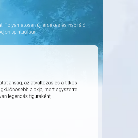
át. Folyamatosan új, érdekes és inspiráló
djön spirituálisan
tatlanság, az átváltozás és a titkos
legkülönösebb alakja, mert egyszerre
an legendás figuraként,...