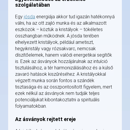
szolgálatában
Egy
jósda
energiája akkor tud igazán hatékonnyá
válni, ha az ott zajló munka és az alkalmazott
eszközök – köztük a kristályok – tökéletes
összhangban működnek. A jósda terében
elhelyezett kristályok, például ametiszt,
hegyikristály vagy rózsakvarc, nemcsak
díszítőelemek, hanem valódi energetikai segítők
is. Ezek az ásványok hozzájárulnak az intuíció
tisztulásához, a tér harmonizálásához és a külső
zavaró hatások kiszűréséhez. A kristályokkal
végzett munka során fontos a szándék
tisztasága és az összpontosított figyelem, mert
ezek nélkül az ásványok nem tudják teljes
potenciáljukat kibontakoztatni a spirituális
folyamatokban.
Az ásványok rejtett ereje