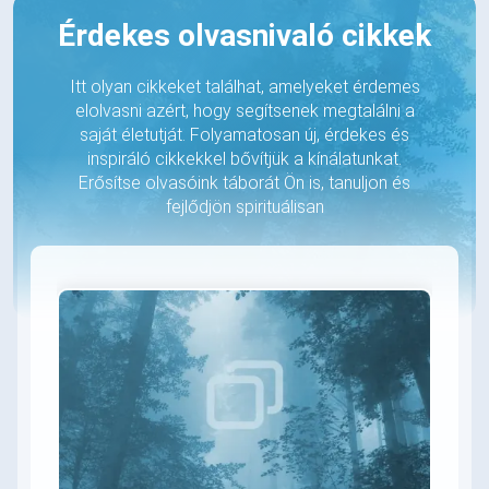
Érdekes olvasnivaló cikkek
Itt olyan cikkeket találhat, amelyeket érdemes
elolvasni azért, hogy segítsenek megtalálni a
saját életutját. Folyamatosan új, érdekes és
inspiráló cikkekkel bővítjük a kínálatunkat.
Erősítse olvasóink táborát Ön is, tanuljon és
fejlődjön spirituálisan