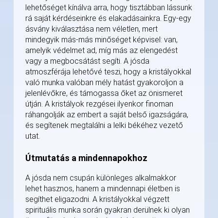
lehetőséget kínálva arra, hogy tisztábban lássunk
rá saját kérdéseinkre és elakadásainkra. Egy-egy
ásvány kiválasztása nem véletlen, mert
mindegyik más-más minőséget képvisel: van,
amelyik védelmet ad, míg más az elengedést
vagy a megbocsátást segíti. A jósda
atmoszférája lehetővé teszi, hogy a kristályokkal
való munka valóban mély hatást gyakoroljon a
jelenlévőkre, és támogassa őket az önismeret
útján. A kristályok rezgései ilyenkor finoman
ráhangolják az embert a saját belső igazságára,
és segítenek megtalálni a lelki békéhez vezető
utat.
Útmutatás a mindennapokhoz
A jósda nem csupán különleges alkalmakkor
lehet hasznos, hanem a mindennapi életben is
segíthet eligazodni. A kristályokkal végzett
spirituális munka során gyakran derülnek ki olyan