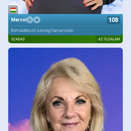
108
Marcsi
Bemutatkozó szöveg hamarosan
SZABAD
AZ OLDALAM