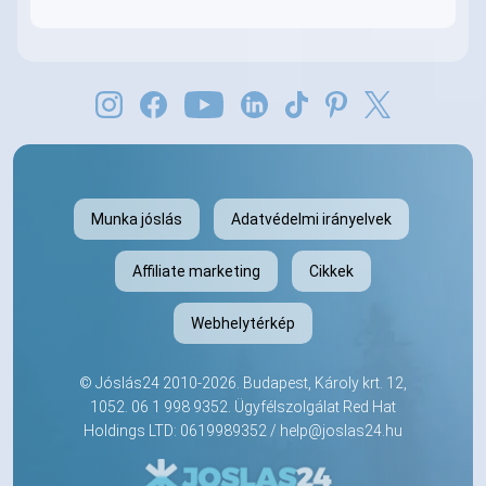
Munka jóslás
Adatvédelmi irányelvek
Affiliate marketing
Cikkek
Webhelytérkép
©
Jóslás24
2010-2026. Budapest, Károly krt. 12,
1052.
06 1 998 9352
. Ügyfélszolgálat Red Hat
Holdings LTD: 0619989352 /
help@joslas24.hu