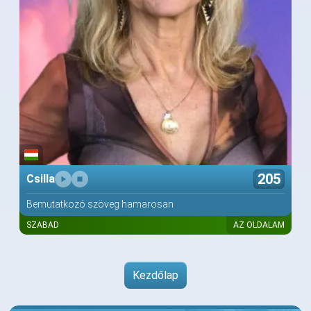
205
Csilla
Bemutatkozó szöveg hamarosan
SZABAD
AZ OLDALAM
Kezdőlap