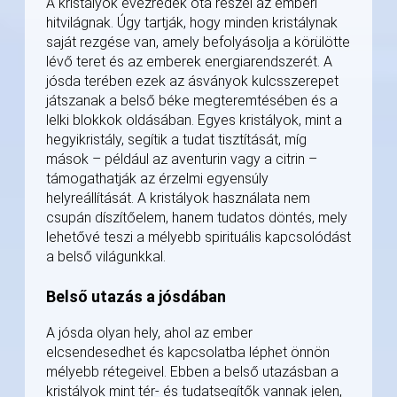
A kristályok évezredek óta részei az emberi
hitvilágnak. Úgy tartják, hogy minden kristálynak
saját rezgése van, amely befolyásolja a körülötte
lévő teret és az emberek energiarendszerét. A
jósda terében ezek az ásványok kulcsszerepet
játszanak a belső béke megteremtésében és a
lelki blokkok oldásában. Egyes kristályok, mint a
hegyikristály, segítik a tudat tisztítását, míg
mások – például az aventurin vagy a citrin –
támogathatják az érzelmi egyensúly
helyreállítását. A kristályok használata nem
csupán díszítőelem, hanem tudatos döntés, mely
lehetővé teszi a mélyebb spirituális kapcsolódást
a belső világunkkal.
Belső utazás a jósdában
A jósda olyan hely, ahol az ember
elcsendesedhet és kapcsolatba léphet önnön
mélyebb rétegeivel. Ebben a belső utazásban a
kristályok mint tér- és tudatsegítők vannak jelen,