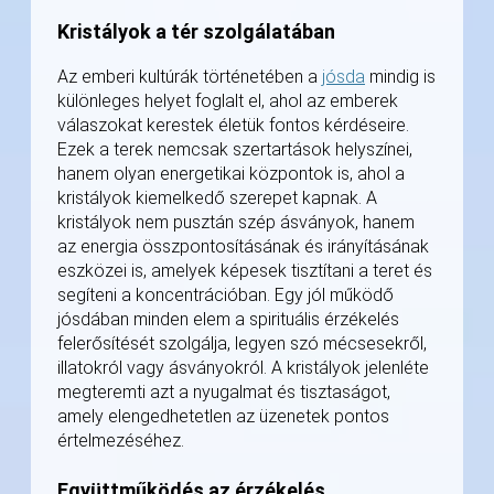
Kristályok a tér szolgálatában
Az emberi kultúrák történetében a
jósda
mindig is
különleges helyet foglalt el, ahol az emberek
válaszokat kerestek életük fontos kérdéseire.
Ezek a terek nemcsak szertartások helyszínei,
hanem olyan energetikai központok is, ahol a
kristályok kiemelkedő szerepet kapnak. A
kristályok nem pusztán szép ásványok, hanem
az energia összpontosításának és irányításának
eszközei is, amelyek képesek tisztítani a teret és
segíteni a koncentrációban. Egy jól működő
jósdában minden elem a spirituális érzékelés
felerősítését szolgálja, legyen szó mécsesekről,
illatokról vagy ásványokról. A kristályok jelenléte
megteremti azt a nyugalmat és tisztaságot,
amely elengedhetetlen az üzenetek pontos
értelmezéséhez.
Együttműködés az érzékelés