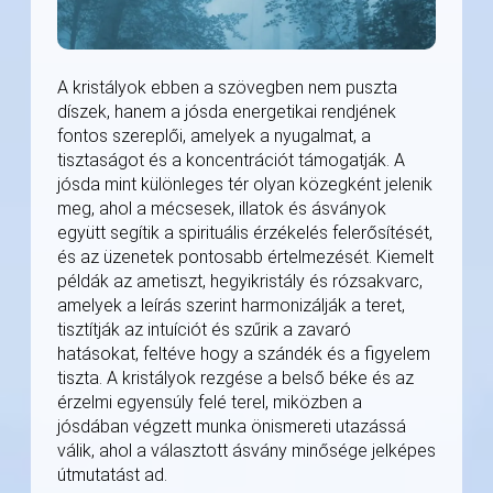
A kristályok ebben a szövegben nem puszta
díszek, hanem a jósda energetikai rendjének
fontos szereplői, amelyek a nyugalmat, a
tisztaságot és a koncentrációt támogatják. A
jósda mint különleges tér olyan közegként jelenik
meg, ahol a mécsesek, illatok és ásványok
együtt segítik a spirituális érzékelés felerősítését,
és az üzenetek pontosabb értelmezését. Kiemelt
példák az ametiszt, hegyikristály és rózsakvarc,
amelyek a leírás szerint harmonizálják a teret,
tisztítják az intuíciót és szűrik a zavaró
hatásokat, feltéve hogy a szándék és a figyelem
tiszta. A kristályok rezgése a belső béke és az
érzelmi egyensúly felé terel, miközben a
jósdában végzett munka önismereti utazássá
válik, ahol a választott ásvány minősége jelképes
útmutatást ad.