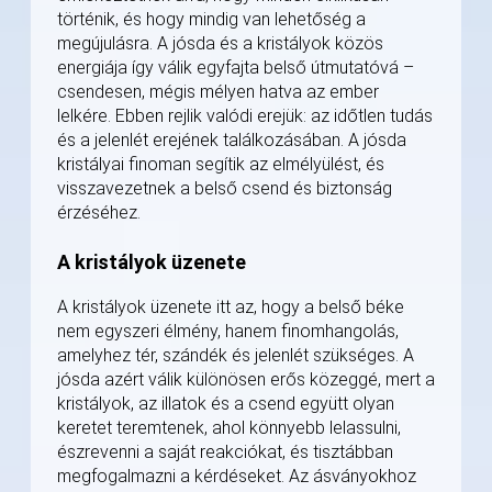
történik, és hogy mindig van lehetőség a
megújulásra. A jósda és a kristályok közös
energiája így válik egyfajta belső útmutatóvá –
csendesen, mégis mélyen hatva az ember
lelkére. Ebben rejlik valódi erejük: az időtlen tudás
és a jelenlét erejének találkozásában. A jósda
kristályai finoman segítik az elmélyülést, és
visszavezetnek a belső csend és biztonság
érzéséhez.
A kristályok üzenete
A kristályok üzenete itt az, hogy a belső béke
nem egyszeri élmény, hanem finomhangolás,
amelyhez tér, szándék és jelenlét szükséges. A
jósda azért válik különösen erős közeggé, mert a
kristályok, az illatok és a csend együtt olyan
keretet teremtenek, ahol könnyebb lelassulni,
észrevenni a saját reakciókat, és tisztábban
megfogalmazni a kérdéseket. Az ásványokhoz