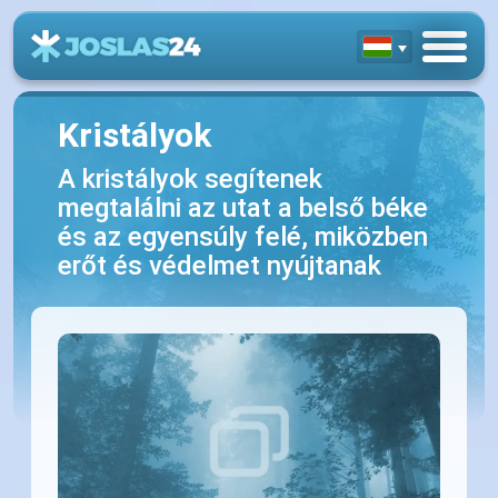
Kristályok
A kristályok segítenek
megtalálni az utat a belső béke
és az egyensúly felé, miközben
erőt és védelmet nyújtanak