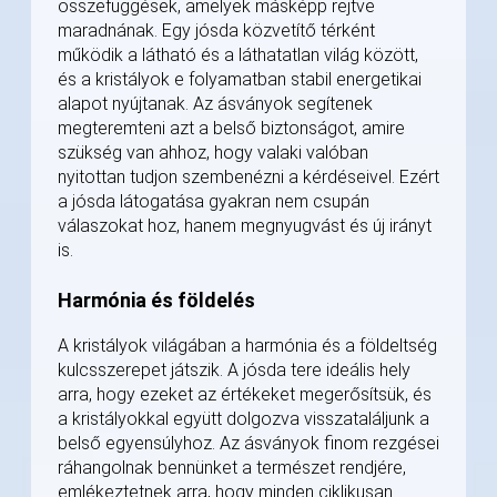
összefüggések, amelyek másképp rejtve
maradnának. Egy jósda közvetítő térként
működik a látható és a láthatatlan világ között,
és a kristályok e folyamatban stabil energetikai
alapot nyújtanak. Az ásványok segítenek
megteremteni azt a belső biztonságot, amire
szükség van ahhoz, hogy valaki valóban
nyitottan tudjon szembenézni a kérdéseivel. Ezért
a jósda látogatása gyakran nem csupán
válaszokat hoz, hanem megnyugvást és új irányt
is.
Harmónia és földelés
A kristályok világában a harmónia és a földeltség
kulcsszerepet játszik. A jósda tere ideális hely
arra, hogy ezeket az értékeket megerősítsük, és
a kristályokkal együtt dolgozva visszataláljunk a
belső egyensúlyhoz. Az ásványok finom rezgései
ráhangolnak bennünket a természet rendjére,
emlékeztetnek arra, hogy minden ciklikusan