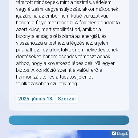
társított minőségek, mint a tisztítás, védelem
vagy érzelmi kiegyensúlyozás, akkor működnek
igazán, ha az ember nem külső varázst vár,
hanem a figyelmét rendezi. A földelés gondolata
azért kulcs, mert stabilitást ad, amikor a
bizonytalanság szétszórná az energiát, és
visszahozza a testhez, a légzéshez, a jelen
pillanathoz. Így a kristályok nem helyettesítenek
döntéseket, hanem csendes támaszt adnak
ahhoz, hogy a következő lépés belülről legyen
biztos. A konklúzió szerint a valódi erő a
harmonizált tér és a tudatos jelenlét
találkozásában születik meg.
2025. június 18.
Szerző:
blogok