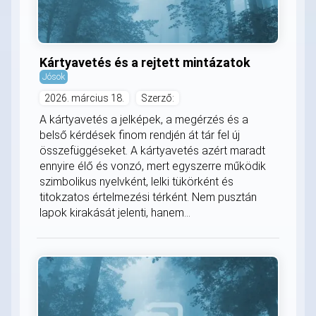
Kártyavetés és a rejtett mintázatok
Jósok
2026. március 18.
Szerző:
A kártyavetés a jelképek, a megérzés és a
belső kérdések finom rendjén át tár fel új
összefüggéseket. A kártyavetés azért maradt
ennyire élő és vonzó, mert egyszerre működik
szimbolikus nyelvként, lelki tükörként és
titokzatos értelmezési térként. Nem pusztán
lapok kirakását jelenti, hanem...