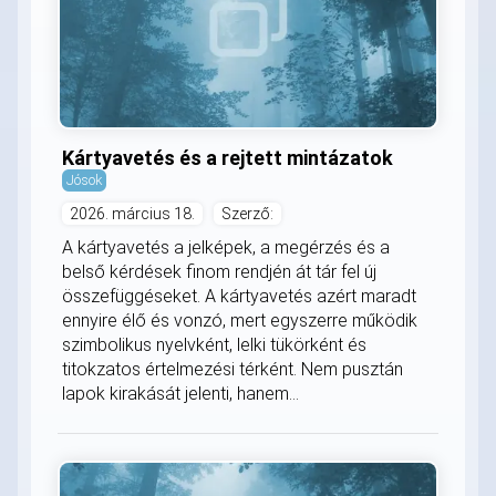
Kártyavetés és a rejtett mintázatok
Jósok
2026. március 18.
Szerző:
A kártyavetés a jelképek, a megérzés és a
belső kérdések finom rendjén át tár fel új
összefüggéseket. A kártyavetés azért maradt
ennyire élő és vonzó, mert egyszerre működik
szimbolikus nyelvként, lelki tükörként és
titokzatos értelmezési térként. Nem pusztán
lapok kirakását jelenti, hanem...