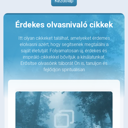
Kezdőlap
Érdekes olvasnivaló cikkek
Itt olyan cikkeket találhat, amelyeket érdemes
elolvasni azért, hogy segítsenek megtalálni a
saját életutját. Folyamatosan új, érdekes és
inspiráló cikkekkel bővítjük a kínálatunkat.
Erősítse olvasóink táborát Ön is, tanuljon és
fejlődjön spirituálisan