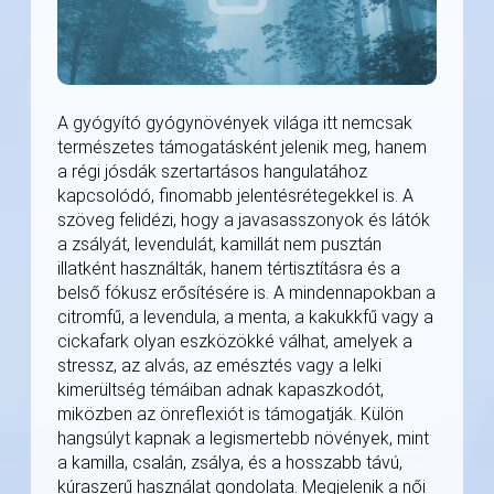
A gyógyító gyógynövények világa itt nemcsak
természetes támogatásként jelenik meg, hanem
a régi jósdák szertartásos hangulatához
kapcsolódó, finomabb jelentésrétegekkel is. A
szöveg felidézi, hogy a javasasszonyok és látók
a zsályát, levendulát, kamillát nem pusztán
illatként használták, hanem tértisztításra és a
belső fókusz erősítésére is. A mindennapokban a
citromfű, a levendula, a menta, a kakukkfű vagy a
cickafark olyan eszközökké válhat, amelyek a
stressz, az alvás, az emésztés vagy a lelki
kimerültség témáiban adnak kapaszkodót,
miközben az önreflexiót is támogatják. Külön
hangsúlyt kapnak a legismertebb növények, mint
a kamilla, csalán, zsálya, és a hosszabb távú,
kúraszerű használat gondolata. Megjelenik a női