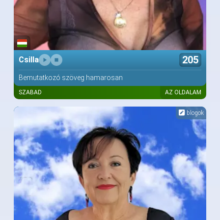
205
Csilla
Bemutatkozó szöveg hamarosan
SZABAD
AZ OLDALAM
blogok