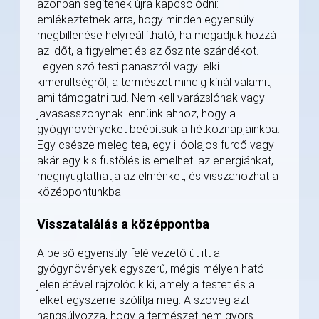
azonban segítenek újra kapcsolódni:
emlékeztetnek arra, hogy minden egyensúly
megbillenése helyreállítható, ha megadjuk hozzá
az időt, a figyelmet és az őszinte szándékot.
Legyen szó testi panaszról vagy lelki
kimerültségről, a természet mindig kínál valamit,
ami támogatni tud. Nem kell varázslónak vagy
javasasszonynak lennünk ahhoz, hogy a
gyógynövényeket beépítsük a hétköznapjainkba.
Egy csésze meleg tea, egy illóolajos fürdő vagy
akár egy kis füstölés is emelheti az energiánkat,
megnyugtathatja az elménket, és visszahozhat a
középpontunkba.
Visszatalálás a középpontba
A belső egyensúly felé vezető út itt a
gyógynövények egyszerű, mégis mélyen ható
jelenlétével rajzolódik ki, amely a testet és a
lelket egyszerre szólítja meg. A szöveg azt
hangsúlyozza, hogy a természet nem gyors