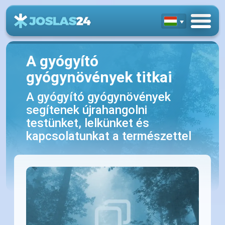
A gyógyító
gyógynövények titkai
A gyógyító gyógynövények
segítenek újrahangolni
testünket, lelkünket és
kapcsolatunkat a természettel