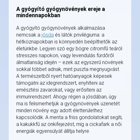
A gyógyító gyógynövények ereje a
mindennapokban
A gyógyító gyógynövények alkalmazása
nemcsak a
jósda
és látók privilégiuma: a
hétköznapokban is könnyedén beépíthetők az
életünkbe. Legyen szó egy bögre citromfű teáról
stresszes napokon, vagy levendulás fürdőről
álmatlanság idején – ezek az egyszerű növények
sokkal többet adnak, mint puszta megnyugvást.
A természetből nyert hatóanyagok képesek
támogatni az idegrendszert, enyhíteni az
emésztési zavarokat, vagy erősíteni az
immunrendszert. Ahogy régen a jósdában, úgy
ma is felismerhetjük a gyógynövények üzenetét:
minden növény egy adott életterülethez
kapcsolódik. A menta a friss gondolatokat segíti,
a kakukkfű az önkifejezést, míg a cickafark a női
energiák egyensúlyát állítja helyre.