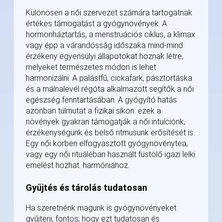
Különösen a női szervezet számára tartogatnak
értékes támogatást a gyógynövények. A
hormonháztartás, a menstruációs ciklus, a klimax
vagy épp a várandósság időszaka mind-mind
érzékeny egyensúlyi állapotokat hoznak létre,
melyeket természetes módon is lehet
harmonizálni. A palástfű, cickafark, pásztortáska
és a málnalevél régóta alkalmazott segítők a női
egészség fenntartásában. A gyógyító hatás
azonban túlmutat a fizikai síkon: ezek a
növények gyakran támogatják a női intuíciónk,
érzékenységünk és belső ritmusunk erősítését is.
Egy női körben elfogyasztott gyógynövénytea,
vagy egy női rituáléban használt füstölő igazi lelki
emelést hozhat. harmóniához.
Gyűjtés és tárolás tudatosan
Ha szeretnénk magunk is gyógynövényeket
gyűjteni, fontos, hogy ezt tudatosan és