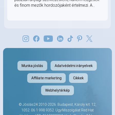
és finom mezők hordozójaként értelmezi. A...
Munka jóslás
Adatvédelmi irányelvek
Affiliate marketing
Cikkek
Webhelytérkép
©
Jóslás24
2010-2026. Budapest, Károly krt. 12,
1052.
06 1 998 9352
. Ügyfélszolgálat Red Hat