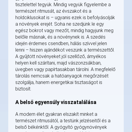
tisztelettel tegyük. Mindig vegyük figyelembe a
természet ritmusát, az évszakot és a
holdciklusokat is – ugyanis ezek is befolyásolják
a növények erejét. Soha ne szedjünk le egy
egész bokrot vagy mezőt, mindig hagyjunk meg
belőle másnak, és a növénynek is. A szedés
idején érdemes csendben, hálás szívvel jelen
lenni – hiszen ajándékot veszünk a természettől.
A gyűjtött növényeket jól szellőző, árnyékos
helyen kell szárítani, majd vászonzsákban,
üvegben vagy papírtasakban tárolni. A megfelelő
tárolás nemcsak a hatóanyagok megőrzését
szolgálja, hanem energetikai tisztaságot is
biztosít.
A belső egyensúly visszatalálása
A modern élet gyakran elszakít minket a
természet ritmusától, a testünk jelzéseitől és a
belső békénktől. A gyógyító gyógynövények