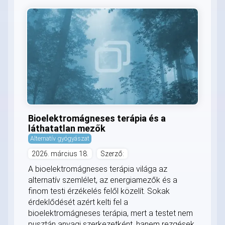
Bioelektromágneses terápia és a
láthatatlan mezők
Alternatív gyógyászat
2026. március 18.
Szerző:
A bioelektromágneses terápia világa az
alternatív szemlélet, az energiamezők és a
finom testi érzékelés felől közelít. Sokak
érdeklődését azért kelti fel a
bioelektromágneses terápia, mert a testet nem
pusztán anyagi szerkezetként, hanem rezgések