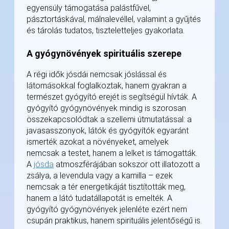
egyensúly támogatása palástfűvel,
pásztortáskával, málnalevéllel, valamint a gyűjtés
és tárolás tudatos, tiszteletteljes gyakorlata.
A gyógynövények spirituális szerepe
A régi idők jósdái nemcsak jóslással és
látomásokkal foglalkoztak, hanem gyakran a
természet gyógyító erejét is segítségül hívták. A
gyógyító gyógynövények mindig is szorosan
összekapcsolódtak a szellemi útmutatással: a
javasasszonyok, látók és gyógyítók egyaránt
ismerték azokat a növényeket, amelyek
nemcsak a testet, hanem a lelket is támogatták.
A
jósda
atmoszférájában sokszor ott illatozott a
zsálya, a levendula vagy a kamilla – ezek
nemcsak a tér energetikáját tisztították meg,
hanem a látó tudatállapotát is emelték. A
gyógyító gyógynövények jelenléte ezért nem
csupán praktikus, hanem spirituális jelentőségű is.