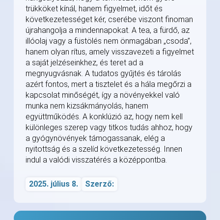
trükköket kínál, hanem figyelmet, időt és
következetességet kér, cserébe viszont finoman
újrahangolja a mindennapokat. A tea, a fürdő, az
illóolaj vagy a füstölés nem önmagában „csoda”,
hanem olyan rítus, amely visszavezeti a figyelmet
a saját jelzéseinkhez, és teret ad a
megnyugvásnak. A tudatos gyűjtés és tárolás
azért fontos, mert a tisztelet és a hála megőrzi a
kapcsolat minőségét, így a növényekkel való
munka nem kizsákmányolás, hanem
együttműködés. A konklúzió az, hogy nem kell
különleges szerep vagy titkos tudás ahhoz, hogy
a gyógynövények támogassanak, elég a
nyitottság és a szelíd következetesség. Innen
indul a valódi visszatérés a középpontba.
2025. július 8.
Szerző: