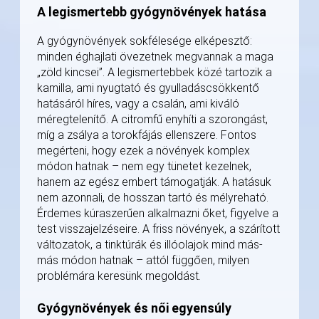
A legismertebb gyógynövények hatása
A gyógynövények sokfélesége elképesztő:
minden éghajlati övezetnek megvannak a maga
„zöld kincsei”. A legismertebbek közé tartozik a
kamilla, ami nyugtató és gyulladáscsökkentő
hatásáról híres, vagy a csalán, ami kiváló
méregtelenítő. A citromfű enyhíti a szorongást,
míg a zsálya a torokfájás ellenszere. Fontos
megérteni, hogy ezek a növények komplex
módon hatnak – nem egy tünetet kezelnek,
hanem az egész embert támogatják. A hatásuk
nem azonnali, de hosszan tartó és mélyreható.
Érdemes kúraszerűen alkalmazni őket, figyelve a
test visszajelzéseire. A friss növények, a szárított
változatok, a tinktúrák és illóolajok mind más-
más módon hatnak – attól függően, milyen
problémára keresünk megoldást.
Gyógynövények és női egyensúly