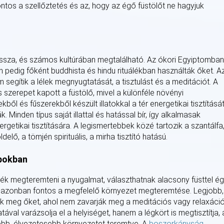
ontos a szellőztetés és az, hogy az égő füstölőt ne hagyjuk
vissza, és számos kultúrában megtalálható. Az ókori Egyiptomban
an pedig főként buddhista és hindu rituálékban használták őket. A
 segítik a lélek megnyugtatását, a tisztulást és a meditációt. A
szerepet kapott a füstölő, mivel a különféle növényi
ől és fűszerekből készült illatokkal a tér energetikai tisztításá
. Minden típus saját illattal és hatással bír, így alkalmasak
etikai tisztítására. A legismertebbek közé tartozik a szantálfa,
delő, a tömjén spirituális, a mirha tisztító hatású.
pokban
nék megteremteni a nyugalmat, választhatnak alacsony füsttel é
n azonban fontos a megfelelő környezet megteremtése. Legjobb,
juk meg őket, ahol nem zavarják meg a meditációs vagy relaxáci
ával varázsolja el a helyiséget, hanem a légkört is megtisztítja, 
ebb, élvezetesebb környezetet teremtve. A
boszorkányság