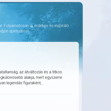
át. Folyamatosan új, érdekes és inspiráló
djön spirituálisan
tatlanság, az átváltozás és a titkos
legkülönösebb alakja, mert egyszerre
an legendás figuraként,...