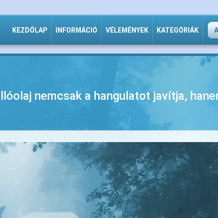
KEZDŐLAP
INFORMÁCIÓ
VÉLEMÉNYEK
KATEGÓRIÁK
 illóolaj nemcsak a hangulatot javítja, ha