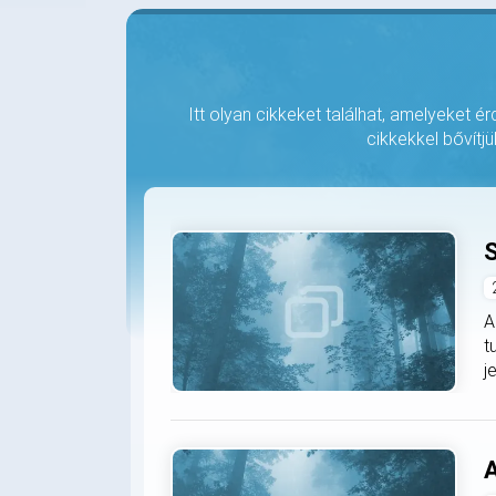
Itt olyan cikkeket találhat, amelyeket é
cikkekkel bővítjü
S
A
t
j
A