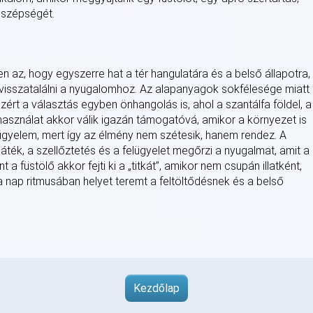
t szépségét.
 az, hogy egyszerre hat a tér hangulatára és a belső állapotra,
 visszatalálni a nyugalomhoz. Az alapanyagok sokfélesége miatt
ért a választás egyben önhangolás is, ahol a szantálfa földel, a
 használat akkor válik igazán támogatóvá, amikor a környezet is
figyelem, mert így az élmény nem szétesik, hanem rendez. A
játék, a szellőztetés és a felügyelet megőrzi a nyugalmat, amit a
t a füstölő akkor fejti ki a „titkát”, amikor nem csupán illatként,
a nap ritmusában helyet teremt a feltöltődésnek és a belső
Kezdőlap