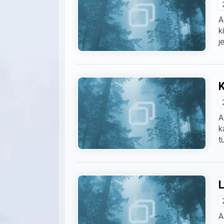
A
k
j
K
A
k
t
L
A