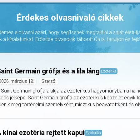
Érdekes olvasnivaló cikkek
rdemes elolvasni azért, hogy segítsenek megtalálni a saját életutj
k a kínálatunkat. Erősítse olvasóink táborát Ön is, tanuljon és fejlő
aint Germain grófja és a lila láng
Ezoterika
2026. március 18.
Szerző:
 Saint Germain grófja alakja az ezoterikus hagyományban a halha
udás jelképe. Saint Germain grófja az ezoterikus képzelet egyik 
elenik meg történelmi személyként, misztikus beavatottként és oly
 kínai ezotéria rejtett kapui
Ezoterika