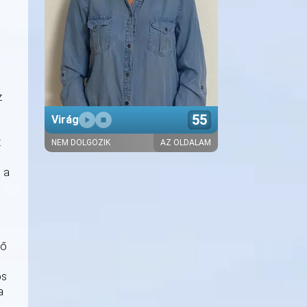
z
55
Virág
t
NEM DOLGOZIK
AZ OLDALAM
Bemutatkozó szöveg hamarosan
 a
gő
ós
a