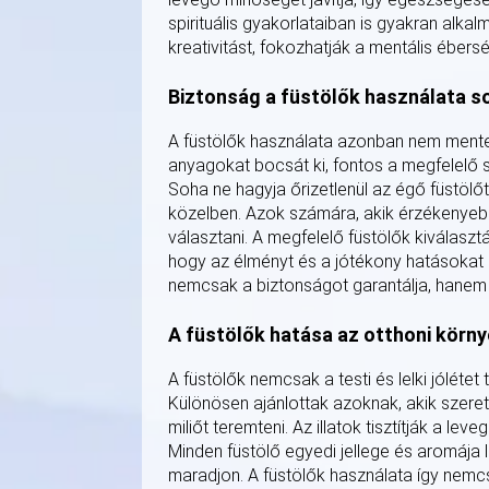
spirituális gyakorlataiban is gyakran alkal
kreativitást, fokozhatják a mentális ébers
Biztonság a füstölők használata s
A füstölők használata azonban nem mentes
anyagokat bocsát ki, fontos a megfelelő s
Soha ne hagyja őrizetlenül az égő füstölő
közelben. Azok számára, akik érzékenyebbe
választani. A megfelelő füstölők kiválasz
hogy az élményt és a jótékony hatásokat m
nemcsak a biztonságot garantálja, hanem a
A füstölők hatása az otthoni körn
A füstölők nemcsak a testi és lelki jóléte
Különösen ajánlottak azoknak, akik szeretn
miliőt teremteni. Az illatok tisztítják a le
Minden füstölő egyedi jellege és aromája l
maradjon. A füstölők használata így nemcs