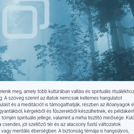
enik meg, amely több kultúrában vallási és spirituális rituálékho
g. A szöveg szerint az illatok nemcsak kellemes hangulatot
lást és a meditációt is támogathatják, részben az illóanyagok 
k gyantákból, kérgekből és fűszerekből készülhetnek, és példakén
tömjén spirituális jellege, valamint a mirha tisztító minősége. Kül
a csendes, jól szellőző tér és az alacsony füstű változatok
n vagy mentális éberségben. A biztonság témája is hangsúlyos,