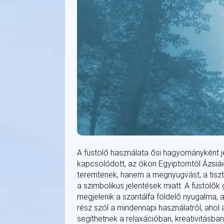
A füstölő használata ősi hagyományként jel
kapcsolódott, az ókori Egyiptomtól Ázsiái
teremtenek, hanem a megnyugvást, a tisztu
a szimbolikus jelentések miatt. A füstölő
megjelenik a szantálfa földelő nyugalma, a 
rész szól a mindennapi használatról, ahol 
segíthetnek a relaxációban, kreativitásba