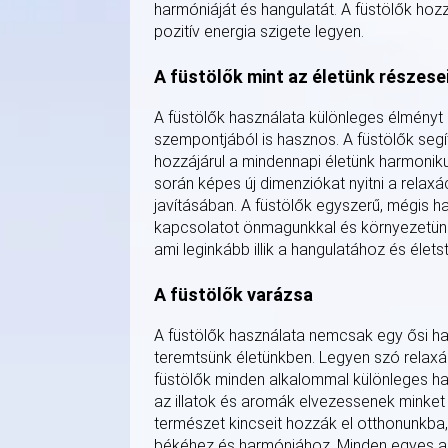
harmóniáját és hangulatát. A füstölők hoz
pozitív energia szigete legyen.
A füstölők mint az életünk részese
A füstölők használata különleges élményt n
szempontjából is hasznos. A füstölők seg
hozzájárul a mindennapi életünk harmonikus
során képes új dimenziókat nyitni a rela
javításában. A füstölők egyszerű, mégis h
kapcsolatot önmagunkkal és környezetünkke
ami leginkább illik a hangulatához és élets
A füstölők varázsa
A füstölők használata nemcsak egy ősi h
teremtsünk életünkben. Legyen szó relaxác
füstölők minden alkalommal különleges han
az illatok és aromák elvezessenek minket
természet kincseit hozzák el otthonunkba, 
békéhez és harmóniához. Minden egyes alk