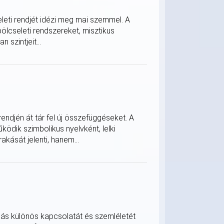
eleti rendjét idézi meg mai szemmel. A
bölcseleti rendszereket, misztikus
 szintjeit...
ndjén át tár fel új összefüggéseket. A
ödik szimbolikus nyelvként, lelki
akását jelenti, hanem...
ulás különös kapcsolatát és szemléletét