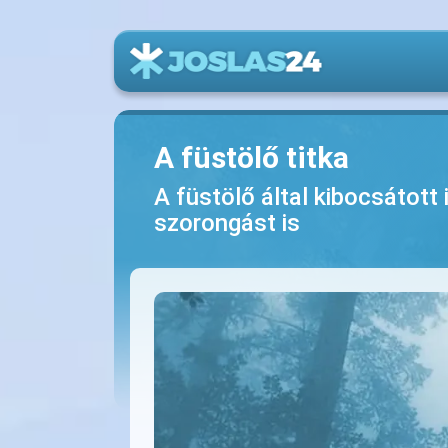
A füstölő titka
A füstölő által kibocsátott
szorongást is