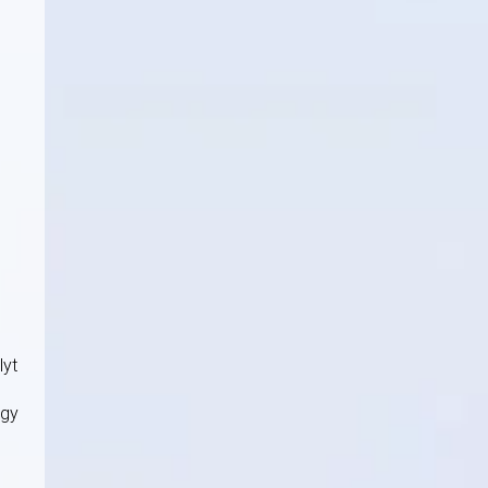
lyt
ogy