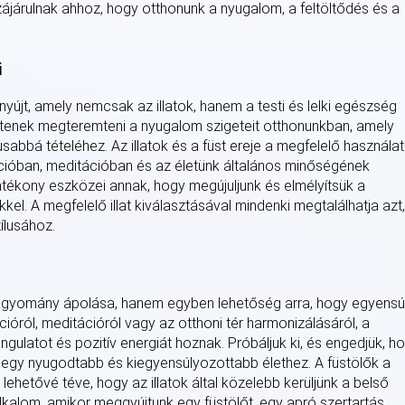
zájárulnak ahhoz, hogy otthonunk a nyugalom, a feltöltődés és a
i
yújt, amely nemcsak az illatok, hanem a testi és lelki egészség
ítenek megteremteni a nyugalom szigeteit otthonunkban, amely
abbá tételéhez. Az illatok és a füst ereje a megfelelő használat
xációban, meditációban és az életünk általános minőségének
atékony eszközei annak, hogy megújuljunk és elmélyítsük a
l. A megfelelő illat kiválasztásával mindenki megtalálhatja azt,
tílusához.
agyomány ápolása, hanem egyben lehetőség arra, hogy egyensú
ióról, meditációról vagy az otthoni tér harmonizálásáról, a
gulatot és pozitív energiát hoznak. Próbáljuk ki, és engedjük, h
 egy nyugodtabb és kiegyensúlyozottabb élethez. A füstölők a
lehetővé téve, hogy az illatok által közelebb kerüljünk a belső
alom, amikor meggyújtunk egy füstölőt, egy apró szertartás,