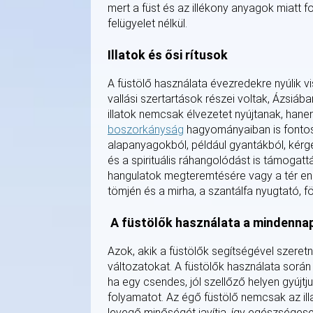
mert a füst és az illékony anyagok miatt f
felügyelet nélkül.
Illatok és ősi rítusok
A füstölő használata évezredekre nyúlik 
vallási szertartások részei voltak, Ázsiáb
illatok nemcsak élvezetet nyújtanak, hanem
boszorkányság
hagyományaiban is fontos 
alapanyagokból, például gyantákból, kérgekb
és a spirituális ráhangolódást is támogatták
hangulatok megteremtésére vagy a tér energ
tömjén és a mirha, a szantálfa nyugtató, föl
A füstölők használata a mindenna
Azok, akik a füstölők segítségével szeret
változatokat. A füstölők használata sorá
ha egy csendes, jól szellőző helyen gyújt
folyamatot. Az égő füstölő nemcsak az illat
levegő minőségét javítja, így egészséges