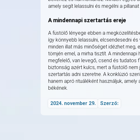
amely segít lelassulni és megélni a pillana
A mindennapi szertartás ereje
A füstölő lényege ebben a megközelítésben
így könnyebb lelassulni, elcsendesedni és
minden illat más minőséget idézhet meg, ez
tömjén emel, a mirha tisztít. A mindennapi
megfelelő, van levegő, csend és tudatos 
biztonság azért kulcs, mert a füstölő nem 
szertartás adni szeretne. A konklúzió szerin
hanem apró rituáléként használjuk, amely 
békének.
2024. november 29.
Szerző: