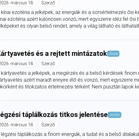
2026. március 18.
Szerző:
 kínai ezotéria a jelképek, az energiák és a sorsértelmezés ősi k
ínai ezotéria azért különösen vonzó, mert egyszerre idéz fel ősi 
elképeket és olyan belső rendet, amely a világ látható és láthatatlan
ártyavetés és a rejtett mintázatok
Jósok
2026. március 18.
Szerző:
 kártyavetés a jelképek, a megérzés és a belső kérdések finom re
ártyavetés azért maradt ennyire élő és vonzó, mert egyszerre műk
ükörként és titokzatos értelmezési térként. Nem pusztán lapok kir
égzési táplálkozás titkos jelentése
Jóslás
2026. március 18.
Szerző:
 légzési táplálkozás a finom energiák, a tudat és a belső átalak