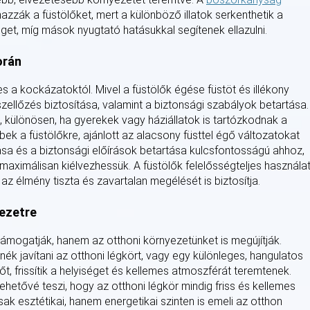
mazzák a füstölőket, mert a különböző illatok serkenthetik a
éget, míg mások nyugtató hatásukkal segítenek ellazulni.
orán
 a kockázatoktól. Mivel a füstölők égése füstöt és illékony
zellőzés biztosítása, valamint a biztonsági szabályok betartása.
t, különösen, ha gyerekek vagy háziállatok is tartózkodnak a
k a füstölőkre, ajánlott az alacsony füsttel égő változatokat
tása és a biztonsági előírások betartása kulcsfontosságú ahhoz,
aximálisan kiélvezhessük. A füstölők felelősségteljes használa
z élmény tiszta és zavartalan megélését is biztosítja.
yezetre
t támogatják, hanem az otthoni környezetünket is megújítják.
ék javítani az otthoni légkört, vagy egy különleges, hangulatos
vegőt, frissítik a helyiséget és kellemes atmoszférát teremtenek.
ehetővé teszi, hogy az otthoni légkör mindig friss és kellemes
ak esztétikai, hanem energetikai szinten is emeli az otthon