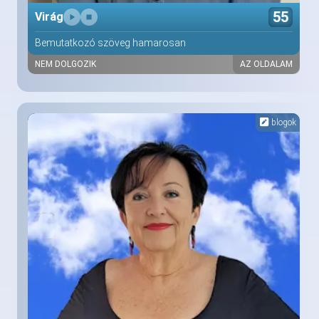
55
Virág
Bemutatkozó szöveg hamarosan
NEM DOLGOZIK
AZ OLDALAM
blogok