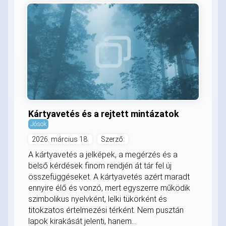
Kártyavetés és a rejtett mintázatok
Jósok
2026. március 18.
Szerző:
A kártyavetés a jelképek, a megérzés és a
belső kérdések finom rendjén át tár fel új
összefüggéseket. A kártyavetés azért maradt
ennyire élő és vonzó, mert egyszerre működik
szimbolikus nyelvként, lelki tükörként és
titokzatos értelmezési térként. Nem pusztán
lapok kirakását jelenti, hanem...