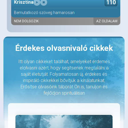
110
Krisztina
Bemutatkozó szöveg hamarosan
NEM DOLGOZIK
AZ OLDALAM
Érdekes olvasnivaló cikkek
Itt olyan cikkeket találhat, amelyeket érdemes
elolvasni azért, hogy segítsenek megtalálni a
saját életutját. Folyamatosan új, érdekes és
inspiráló cikkekkel bővítjük a kínálatunkat.
Erősítse olvasóink táborát Ön is, tanuljon és
fejlődjön spirituálisan