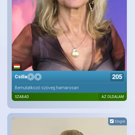
205
Csilla
Bemutatkozó szöveg hamarosan
SZABAD
AZ OLDALAM
blogok