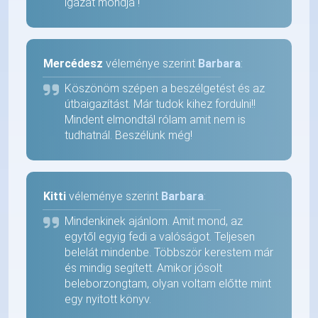
igazat mondja !
Mercédesz
véleménye szerint
Barbara
:
Köszönöm szépen a beszélgetést és az
útbaigazítást. Már tudok kihez fordulni!!
Mindent elmondtál rólam amit nem is
tudhatnál. Beszélünk még!
Kitti
véleménye szerint
Barbara
:
Mindenkinek ajánlom. Amit mond, az
egytől egyig fedi a valóságot. Teljesen
belelát mindenbe. Többször kerestem már
és mindig segített. Amikor jósolt
beleborzongtam, olyan voltam előtte mint
egy nyitott könyv.