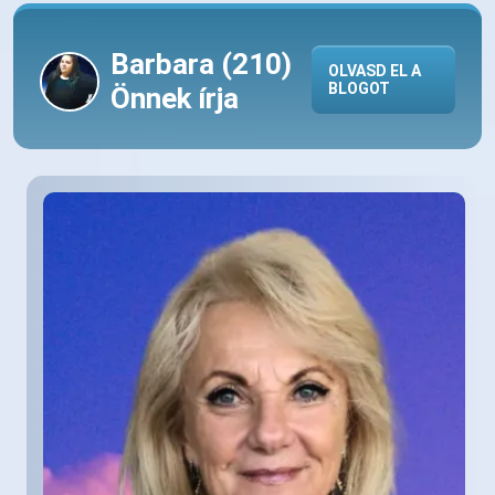
Barbara (
210
)
OLVASD EL A
BLOGOT
Önnek írja