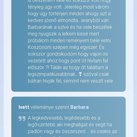
is beszéltem vele és sokszor volt hogy
tényleg úgy volt. Jelenleg most várom
hogy úgy történjen minden ahogy azt a
kedves jósnő elmondta.. aranyból van
Barbarának a szíve és ha vele beszélek
meg nyugszik a lelkem kissé mert
próbálom minden reményem bele vetni.
Köszönöm szépen még egyszer. És
sokszor gondolkodom hogy vajon mi
vezetett ahoz hogy pont öt hívtam fel
először..?! Talán az hogy őt találtam a
legszimpatikusabbnak.. ❣ szóval csak
bátran hívják fel, semmit nem veszít vele ...
Ivett
véleménye szerint
Barbara
:
A legkedvesebb, legédesebb és a
legőszintébb aki meghallgat és segít ha
padlón vagy és összeszed ... és csakis az