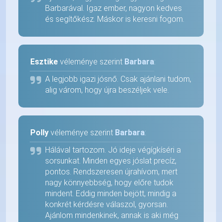
Barbarával. Igaz ember, nagyon kedves
és segítőkész. Máskor is keresni fogom.
Esztike
véleménye szerint
Barbara
:
A legjobb igazi jósnő. Csak ajánlani tudom,
alig várom, hogy újra beszéljek vele.
Polly
véleménye szerint
Barbara
:
Hálával tartozom. Jó ideje végígkíséri a
sorsunkat. Minden egyes jóslat precíz,
pontos. Rendszeresen újrahívom, mert
nagy könnyebbség, hogy előre tudok
mindent. Eddig minden bejött, mindig a
konkrét kérdésre válaszol, gyorsan.
Ajánlom mindenkinek, annak is aki még