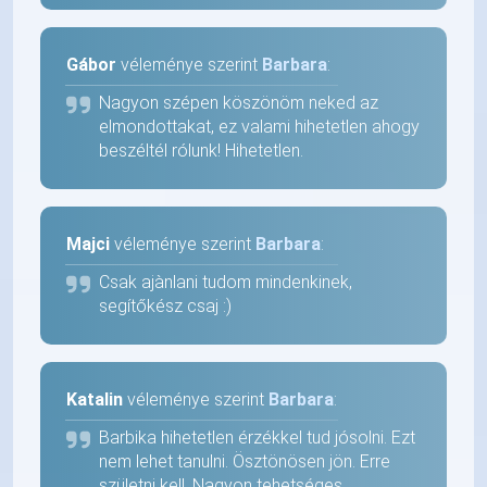
Gábor
véleménye szerint
Barbara
:
Nagyon szépen köszönöm neked az
elmondottakat, ez valami hihetetlen ahogy
beszéltél rólunk! Hihetetlen.
Majci
véleménye szerint
Barbara
:
Csak ajànlani tudom mindenkinek,
segítőkész csaj :)
Katalin
véleménye szerint
Barbara
:
Barbika hihetetlen érzékkel tud jósolni. Ezt
nem lehet tanulni. Ösztönösen jön. Erre
születni kell. Nagyon tehetséges.