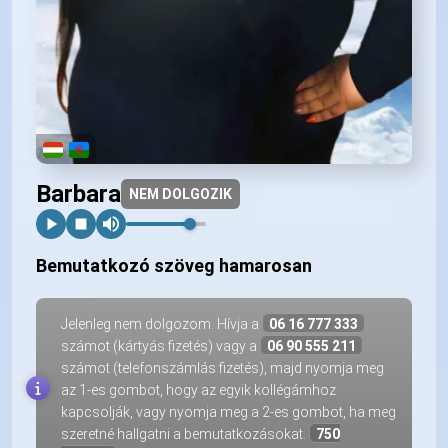
Barbara
NEM DOLGOZIK
Bemutatkozó szöveg hamarosan
Jelenleg nem dolgozom. Hívja a
06 16 777 333
számot (kártyás fizetés) vagy a
06 90 555 211
számot (telefonszámlás fizetés), majd nyomja meg
az 1-es gombot, hogy az egyik kollégámhoz
kapcsolják, vagy nyomja meg a 2-es gombot, ha meg
szeretné hallgatni a bemutatkozásokat.
750