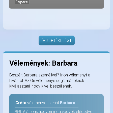
Ft/perc
ÍRJ ÉRTÉKELÉST
Vélemények: Barbara
Beszélt Barbara személlyel? Írjon véleményt a
hívásról. Az Ön véleménye segít másoknak
kiválasztani, hogy kivel beszéljenek.
Gréta
véleménye szerint
Barbara
:
Ajánlom, nagyon meg vagyok elégedve