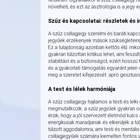
növelheti, és ezt az asztrológia is a jegy 
Szűz és kapcsolatai: részletek és i
A szűz csillagjegy szerelmi és baráti kap
jegyűek érzékenyek mások szükségleteire,
Ez a tulajdonság azonban kettős élű: mik
gyakran túlzottan kritikus lehet, ami feszü
stabilitást és a biztonságot, ezért hosszú
és a gyakorlati támogatás egyaránt jelen v
meg a szeretet kifejezését: apró gesztus
A test és lélek harmóniája
A szűz csillagjegy hajlamos a testi és lelk
megmutatkozik: a szűz jegyűek gyakran od
érzik, hogy a jól szervezett életmód kulc
energikusak maradjanak és elkerüljék a t
túlzott aggodalomra, ami testi és mentális
csillagjegyűek számára kiemelten fontos 