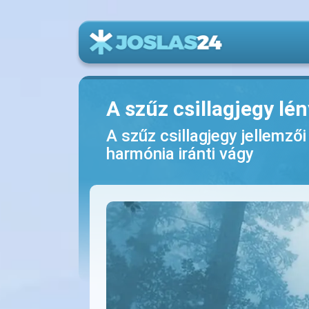
A szűz csillagjegy l
A szűz csillagjegy jellemző
harmónia iránti vágy