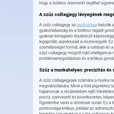
hogy a tudatos önismeret segíthet egyensúl
A szűz csillagjegy lényegének meg
A szűz csillagjegy az
asztrológia
hatodik j
gyakorlatiasság és a földhöz ragadt gond
gyakran kimagasló részletező képességgel
legapróbb aspektusait is észrevegyék. Ez
személyiséget formál, akik a rutinban és 
szűz csillagjegy mögött rejlő intelligenci
problémamegoldásban és a kritikus gondo
Szűz a munkahelyen: precizitás és
A szűz csillagjegyűek számára a munka n
megvalósítására. Mivel a föld jegyekhez 
hajlamosak a részletekben rejlő tökéletes
precíz, szervezett és következetes; képes
figyelembe venni a döntések során. Ez a 
pontossága kritikus, például az adminisz
területén. Ugyanakkor a szűz csillagjegy ha