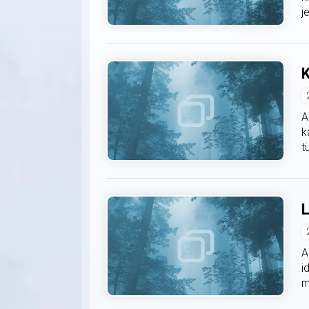
j
K
A
k
t
L
A
i
m