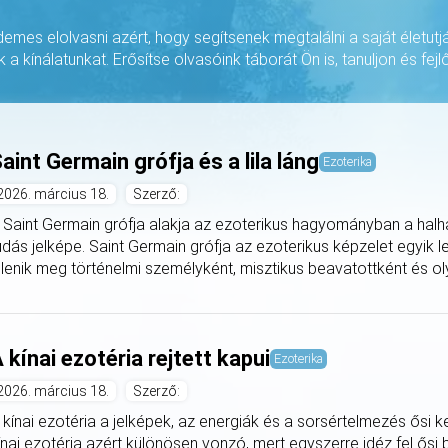
rdemes elolvasni azért, hogy segítsenek megtalálni a saját életutj
k a kínálatunkat. Erősítse olvasóink táborát Ön is, tanuljon és fejlő
aint Germain grófja és a lila láng
Ezoterika
2026. március 18.
Szerző:
 Saint Germain grófja alakja az ezoterikus hagyományban a halha
udás jelképe. Saint Germain grófja az ezoterikus képzelet egyik 
elenik meg történelmi személyként, misztikus beavatottként és oly
 kínai ezotéria rejtett kapui
Ezoterika
2026. március 18.
Szerző:
 kínai ezotéria a jelképek, az energiák és a sorsértelmezés ősi k
ínai ezotéria azért különösen vonzó, mert egyszerre idéz fel ősi 