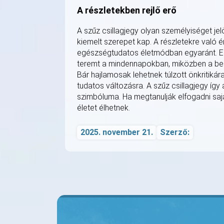
A részletekben rejlő erő
A szűz csillagjegy olyan személyiséget je
kiemelt szerepet kap. A részletekre való
egészségtudatos életmódban egyaránt. El
teremt a mindennapokban, miközben a bels
Bár hajlamosak lehetnek túlzott önkritiká
tudatos változásra. A szűz csillagjegy így 
szimbóluma. Ha megtanulják elfogadni sa
életet élhetnek.
2025. november 21.
Szerző: