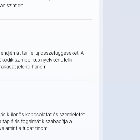
 szintjeit...
ndjén át tár fel új összefüggéseket. A
ödik szimbolikus nyelvként, lelki
akását jelenti, hanem...
ulás különös kapcsolatát és szemléletét
a táplálás fogalmát kiszabadítja a
alamint a tudat finom...