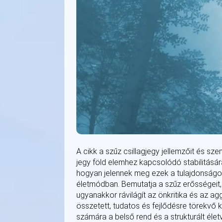
A cikk a szűz csillagjegy jellemzőit és sz
jegy föld elemhez kapcsolódó stabilitására
hogyan jelennek meg ezek a tulajdonság
életmódban. Bemutatja a szűz erősségeit, 
ugyanakkor rávilágít az önkritika és az a
összetett, tudatos és fejlődésre törekvő k
számára a belső rend és a strukturált élet