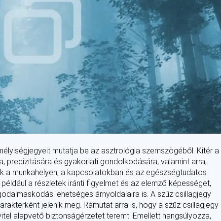
emélyiségjegyeit mutatja be az asztrológia szemszögéből. Kitér a
, precizitására és gyakorlati gondolkodására, valamint arra,
ok a munkahelyen, a kapcsolatokban és az egészségtudatos
például a részletek iránti figyelmet és az elemző képességet,
ggodalmaskodás lehetséges árnyoldalaira is. A szűz csillagjegy
arakterként jelenik meg. Rámutat arra is, hogy a szűz csillagjegy
vitel alapvető biztonságérzetet teremt. Emellett hangsúlyozza,