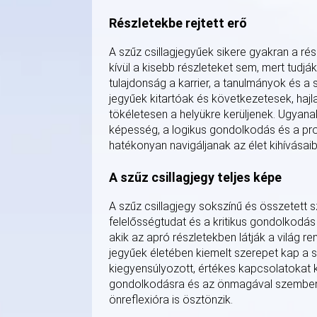
Részletekbe rejtett erő
A szűz csillagjegyűek sikere gyakran a rés
kívül a kisebb részleteket sem, mert tud
tulajdonság a karrier, a tanulmányok és a
jegyűek kitartóak és következetesek, hajla
tökéletesen a helyükre kerüljenek. Ugyana
képesség, a logikus gondolkodás és a p
hatékonyan navigáljanak az élet kihívásaib
A szűz csillagjegy teljes képe
A szűz csillagjegy sokszínű és összetett 
felelősségtudat és a kritikus gondolkodás
akik az apró részletekben látják a világ 
jegyűek életében kiemelt szerepet kap a s
kiegyensúlyozott, értékes kapcsolatokat kia
gondolkodásra és az önmagával szembeni 
önreflexióra is ösztönzik.