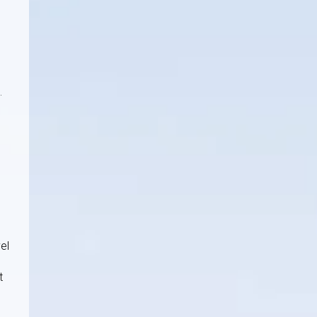
.
el
t