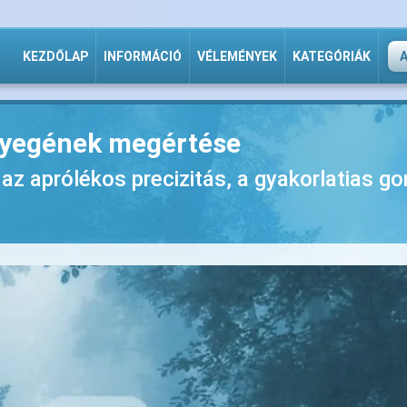
KEZDŐLAP
INFORMÁCIÓ
VÉLEMÉNYEK
KATEGÓRIÁK
ényegének megértése
i az aprólékos precizitás, a gyakorlatias 