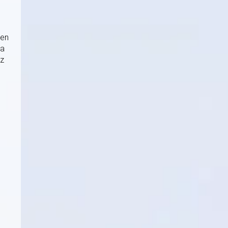
men
 a
űz