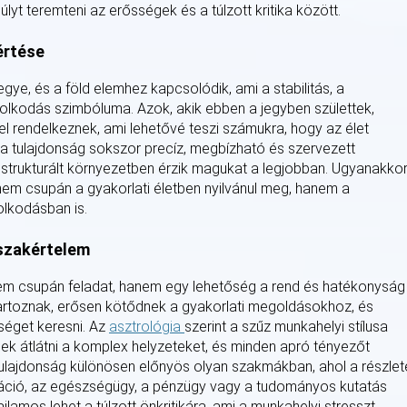
yt teremteni az erősségek és a túlzott kritika között.
értése
egye, és a föld elemhez kapcsolódik, ami a stabilitás, a
olkodás szimbóluma. Azok, akik ebben a jegyben születtek,
 rendelkeznek, ami lehetővé teszi számukra, hogy az élet
 a tulajdonság sokszor precíz, megbízható és szervezett
a strukturált környezetben érzik magukat a legjobban. Ugyanakkor
a nem csupán a gyakorlati életben nyilvánul meg, hanem a
lkodásban is.
 szakértelem
em csupán feladat, hanem egy lehetőség a rend és hatékonyság
tartoznak, erősen kötődnek a gyakorlati megoldásokhoz, és
séget keresni. Az
asztrológia
szerint a szűz munkahelyi stílusa
ek átlátni a komplex helyzeteket, és minden apró tényezőt
tulajdonság különösen előnyös olyan szakmákban, ahol a részlet
tráció, az egészségügy, a pénzügy vagy a tudományos kutatás
jlamos lehet a túlzott önkritikára, ami a munkahelyi stresszt