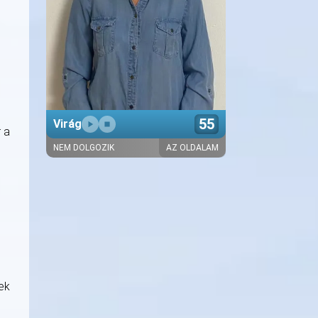
55
Virág
 a
NEM DOLGOZIK
AZ OLDALAM
Bemutatkozó szöveg hamarosan
ek