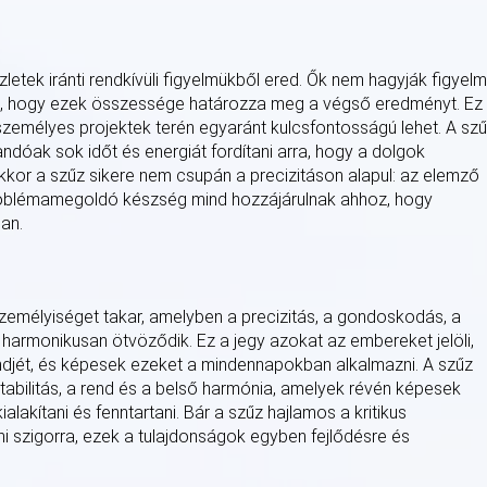
zletek iránti rendkívüli figyelmükből ered. Ők nem hagyják figyel
ják, hogy ezek összessége határozza meg a végső eredményt. Ez
 személyes projektek terén egyaránt kulcsfontosságú lehet. A sz
ndóak sok időt és energiát fordítani arra, hogy a dolgok
kkor a szűz sikere nem csupán a precizitáson alapul: az elemző
roblémamegoldó készség mind hozzájárulnak ahhoz, hogy
an.
személyiséget takar, amelyben a precizitás, a gondoskodás, a
 harmonikusan ötvöződik. Ez a jegy azokat az embereket jelöli,
rendjét, és képesek ezeket a mindennapokban alkalmazni. A szűz
tabilitás, a rend és a belső harmónia, amelyek révén képesek
lakítani és fenntartani. Bár a szűz hajlamos a kritikus
szigorra, ezek a tulajdonságok egyben fejlődésre és