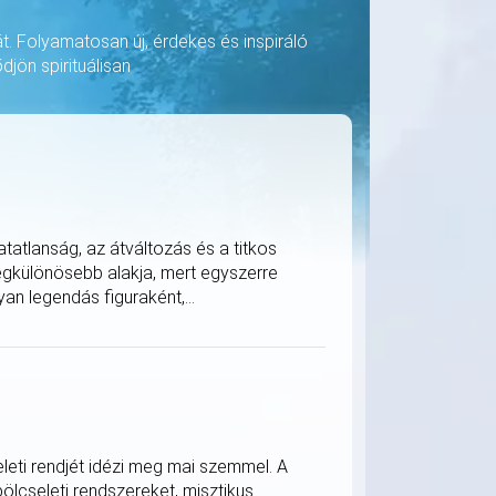
át. Folyamatosan új, érdekes és inspiráló
djön spirituálisan
tatlanság, az átváltozás és a titkos
legkülönösebb alakja, mert egyszerre
an legendás figuraként,...
eleti rendjét idézi meg mai szemmel. A
bölcseleti rendszereket, misztikus