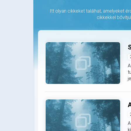
Itt olyan cikkeket találhat, amelyeket é
cikkekkel bővítjü
S
A
t
j
A
A
k