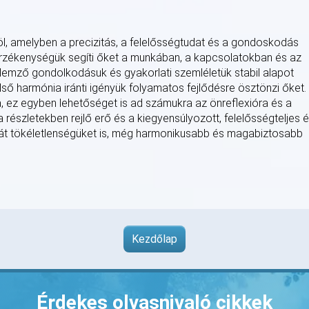
löl, amelyben a precizitás, a felelősségtudat és a gondoskodás
 érzékenységük segíti őket a munkában, a kapcsolatokban és az
emző gondolkodásuk és gyakorlati szemléletük stabil alapot
ő harmónia iránti igényük folyamatos fejlődésre ösztönzi őket.
ra, ez egyben lehetőséget is ad számukra az önreflexióra és a
a részletekben rejlő erő és a kiegyensúlyozott, felelősségteljes é
ját tökéletlenségüket is, még harmonikusabb és magabiztosabb
Kezdőlap
Érdekes olvasnivaló cikkek