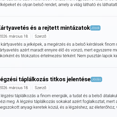
elképeket és olyan belső rendet, amely a világ látható és láthatatlan
ártyavetés és a rejtett mintázatok
Jósok
2026. március 18.
Szerző:
 kártyavetés a jelképek, a megérzés és a belső kérdések finom re
ártyavetés azért maradt ennyire élő és vonzó, mert egyszerre műk
ükörként és titokzatos értelmezési térként. Nem pusztán lapok kir
égzési táplálkozás titkos jelentése
Jóslás
2026. március 18.
Szerző:
 légzési táplálkozás a finom energiák, a tudat és a belső átalak
dézi meg. A légzési táplálkozás sokakat azért foglalkoztat, mert 
egszokott anyagi keretek közül, és a légzéshez, az életerőhöz, v