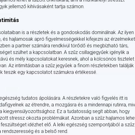
egyik jellemző kihívásaként tartja számon.
ntimitás
csolataiban is a részletek és a gondoskodás dominálnak. Az ilyen
 és hajlamosak apró figyelmességekkel kifejezni az érzelmeiket
özben a partner számára rendkívül törődő és megbízható társ,
ltséget szülhet a kapcsolatban. A szűz csillagjegyűek igénylik a
 távú és mély kapcsolatokat keresnek, ahol a kölcsönös tisztelet
an. Az intimitásban a szűz jegyűek a finom részletekben találják
ok teszik egy kapcsolatot számukra értékessé.
i egészség tudatos ápolására. A részletekre való figyelés itt is
afigyelnek az étrendre, a mozgásra és a mindennapi rutinra, miv
s a kiegyensúlyozottsághoz. Ez a tudatosság segít abban, hogy
úlzott stressz okozta problémákat. Azonban a szűz hajlamos lehe
 feszültséget idézhet elő. A lelki egészség szempontjából a szűz
a rendszeresség és a belső rend.